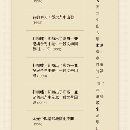
者
(1998)
國
立
詩的春天，從余光中出發
中
(1998)
山
大
打噴嚏，卻噴出了彩霞─兼
學
記與余光中先生一段文學因
來源
緣(上、下)
(1998)
臺北
市 :
自由
打噴嚏，卻噴出了彩霞─兼
記與余光中先生一段文學因
時報
緣
(1998)
－
2012
年─
打噴嚏，卻噴出了彩霞─兼
臺灣
記與余光中先生一段文學因
緣
類
(2008)
型
余
余光中與港都濃情化不開
學
(1998)
研