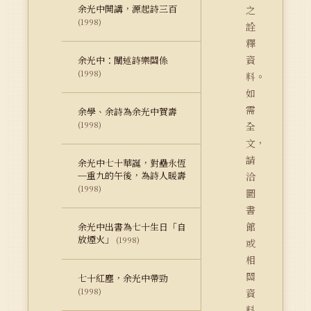
余光中開講，源起詩三百
之
(1998)
詮
釋
資
余光中：闡述詩樂關係
(1998)
料。
如
需
余學、余詩為余光中賀壽
(1998)
全
文，
請
余光中七十華誕，對壘永恆
─重九的午後，為詩人暖壽
洽
(1998)
圖
書
館
余光中出書為七十生日「自
放煙火」
(1998)
或
相
關
七十紅塵，余光中帶勁
(1998)
資
料