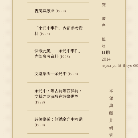
究
祝詞與感念
(1998)
－
書
序
「余光中事件」內部參考資
－
料
(1998)
他
述
快哉此風─「余光中事件」
日期
內部參考資料
(1998)
2014
nsysu_yu_lit_theys_00
文壇祭酒─余光中
(1998)
本
余光中，唱古詩唱西洋詩，
文藝之友沉醉在詩樂世界
館
(1998)
典
藏
詩情樂韻：傾聽余光中吟誦
此
(1998)
研
究