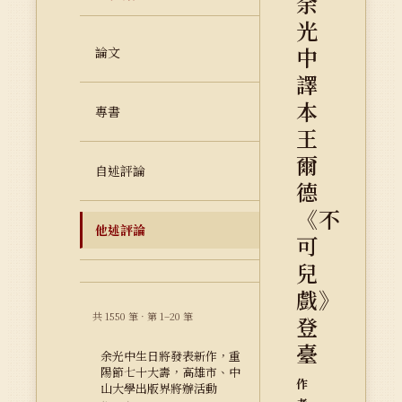
余
光
中
論文
譯
本
專書
王
爾
自述評論
德
《不
他述評論
可
兒
戲》
共 1550 筆 · 第 1–20 筆
登
臺
余光中生日將發表新作，重
陽節七十大壽，高雄市、中
作
山大學出版界將辦活動