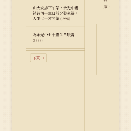
庫。
山大安排下午茶，余光中暢
談詩情─生日前夕發豪語，
人生七十才開始
(1998)
為余光中七十歲生日暖壽
詮
(1998)
釋
資
料
下頁 →
Dublin
Core