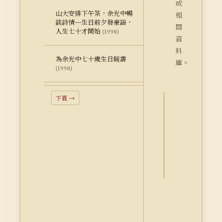
或
山大安排下午茶，余光中暢
相
談詩情─生日前夕發豪語，
關
人生七十才開始
(1998)
資
料
為余光中七十歲生日暖壽
庫。
(1998)
下頁 →
詮
釋
資
料
Dublin
Core