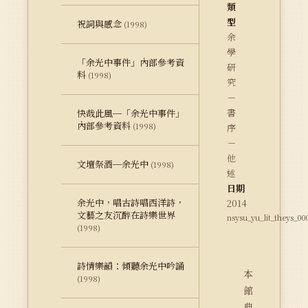
類
型
祝詞與感念
(1998)
余
學
「余光中事件」內部參考資
研
料
(1998)
究
－
書
快哉此風─「余光中事件」
內部參考資料
(1998)
序
－
他
文壇祭酒─余光中
(1998)
述
日期
余光中，唱古詩唱西洋詩，
2014
文藝之友沉醉在詩樂世界
nsysu_yu_lit_theys_00
(1998)
詩情樂韻：傾聽余光中吟誦
本
(1998)
館
典