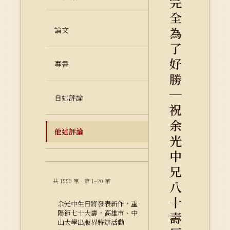
完
全
為
論文
了
好
專書
勝
─
自述評論
祝
余
他述評論
光
中
兄
共 1550 筆 · 第 1–20 筆
八
十
余光中生日將發表新作，重
陽節七十大壽，高雄市、中
壽
山大學出版界將辦活動