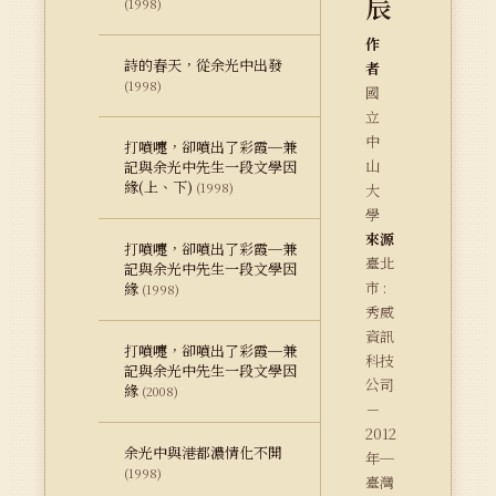
辰
(1998)
作
詩的春天，從余光中出發
者
(1998)
國
立
中
打噴嚏，卻噴出了彩霞─兼
山
記與余光中先生一段文學因
緣(上、下)
(1998)
大
學
來源
打噴嚏，卻噴出了彩霞─兼
臺北
記與余光中先生一段文學因
市 :
緣
(1998)
秀威
資訊
打噴嚏，卻噴出了彩霞─兼
科技
記與余光中先生一段文學因
公司
緣
(2008)
－
2012
余光中與港都濃情化不開
年─
(1998)
臺灣