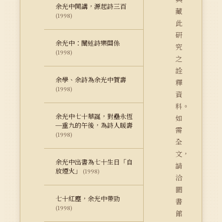
余光中開講，源起詩三百
藏
(1998)
此
研
余光中：闡述詩樂關係
究
(1998)
之
詮
余學、余詩為余光中賀壽
釋
(1998)
資
料。
余光中七十華誕，對壘永恆
如
─重九的午後，為詩人暖壽
需
(1998)
全
文，
余光中出書為七十生日「自
請
放煙火」
(1998)
洽
圖
七十紅塵，余光中帶勁
書
(1998)
館