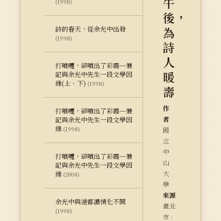
午
(1998)
後，
為
詩的春天，從余光中出發
(1998)
詩
人
打噴嚏，卻噴出了彩霞─兼
暖
記與余光中先生一段文學因
緣(上、下)
(1998)
壽
作
打噴嚏，卻噴出了彩霞─兼
者
記與余光中先生一段文學因
緣
(1998)
國
立
中
打噴嚏，卻噴出了彩霞─兼
山
記與余光中先生一段文學因
大
緣
(2008)
學
來源
余光中與港都濃情化不開
臺北
(1998)
市 :