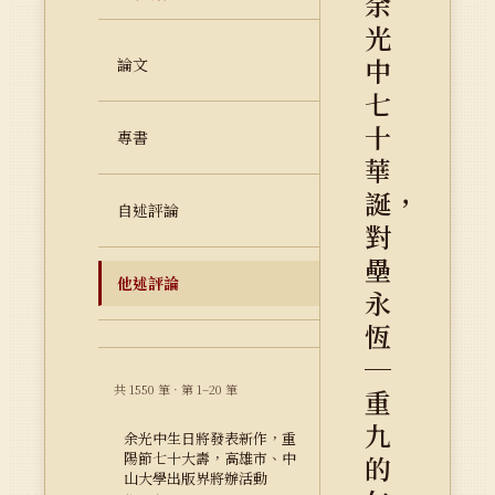
余
光
中
論文
七
十
專書
華
誕，
自述評論
對
壘
他述評論
永
恆
─
共 1550 筆 · 第 1–20 筆
重
九
余光中生日將發表新作，重
陽節七十大壽，高雄市、中
的
山大學出版界將辦活動