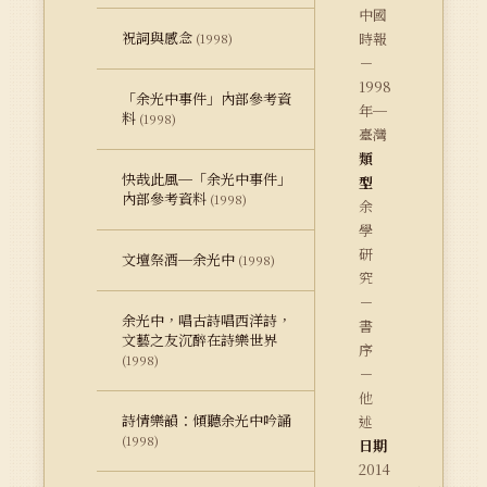
中國
祝詞與感念
時報
(1998)
－
1998
「余光中事件」內部參考資
年─
料
(1998)
臺灣
類
快哉此風─「余光中事件」
型
內部參考資料
(1998)
余
學
研
文壇祭酒─余光中
(1998)
究
－
余光中，唱古詩唱西洋詩，
書
文藝之友沉醉在詩樂世界
序
(1998)
－
他
詩情樂韻：傾聽余光中吟誦
述
(1998)
日期
2014