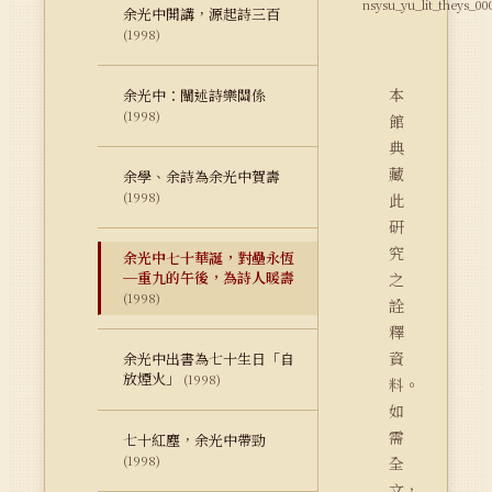
nsysu_yu_lit_theys_00
余光中開講，源起詩三百
(1998)
本
余光中：闡述詩樂關係
(1998)
館
典
藏
余學、余詩為余光中賀壽
(1998)
此
研
究
余光中七十華誕，對壘永恆
─重九的午後，為詩人暖壽
之
(1998)
詮
釋
資
余光中出書為七十生日「自
放煙火」
(1998)
料。
如
需
七十紅塵，余光中帶勁
(1998)
全
文，