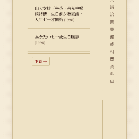
請
山大安排下午茶，余光中暢
談詩情─生日前夕發豪語，
洽
人生七十才開始
(1998)
圖
書
館
為余光中七十歲生日暖壽
(1998)
或
相
關
下頁 →
資
料
庫。
詮
釋
資
料