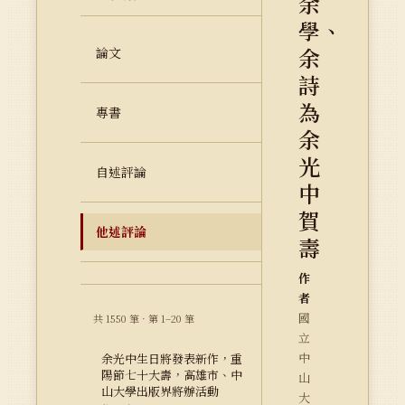
余
學、
余
論文
詩
為
專書
余
光
自述評論
中
賀
他述評論
壽
作
者
國
共 1550 筆 · 第 1–20 筆
立
中
余光中生日將發表新作，重
陽節七十大壽，高雄市、中
山
山大學出版界將辦活動
大