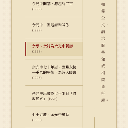
余光中開講，源起詩三百
如
(1998)
需
全
文，
余光中：闡述詩樂關係
(1998)
請
洽
圖
余學、余詩為余光中賀壽
(1998)
書
館
或
余光中七十華誕，對壘永恆
─重九的午後，為詩人暖壽
相
(1998)
關
資
料
余光中出書為七十生日「自
放煙火」
(1998)
庫。
七十紅塵，余光中帶勁
(1998)