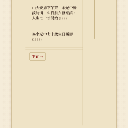
詮
山大安排下午茶，余光中暢
釋
談詩情─生日前夕發豪語，
資
人生七十才開始
(1998)
料
Dublin
Core
為余光中七十歲生日暖壽
(1998)
下頁 →