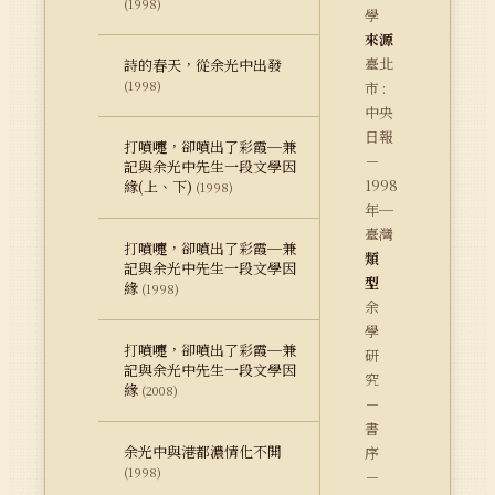
(1998)
學
來源
臺北
詩的春天，從余光中出發
(1998)
市 :
中央
日報
打噴嚏，卻噴出了彩霞─兼
－
記與余光中先生一段文學因
1998
緣(上、下)
(1998)
年─
臺灣
打噴嚏，卻噴出了彩霞─兼
類
記與余光中先生一段文學因
型
緣
(1998)
余
學
打噴嚏，卻噴出了彩霞─兼
研
記與余光中先生一段文學因
究
緣
(2008)
－
書
余光中與港都濃情化不開
序
(1998)
－