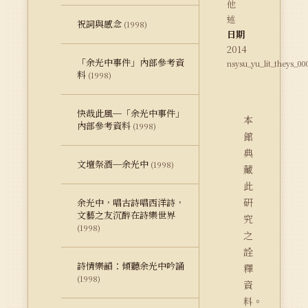
他
述
祝詞與感念
(1998)
日期
2014
「余光中事件」內部參考資
nsysu_yu_lit_theys_00
料
(1998)
快哉此風─「余光中事件」
本
內部參考資料
(1998)
館
典
文壇祭酒─余光中
(1998)
藏
此
研
余光中，唱古詩唱西洋詩，
文藝之友沉醉在詩樂世界
究
(1998)
之
詮
詩情樂韻：傾聽余光中吟誦
釋
(1998)
資
料。