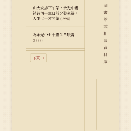
圖
山大安排下午茶，余光中暢
書
談詩情─生日前夕發豪語，
人生七十才開始
(1998)
館
或
相
為余光中七十歲生日暖壽
關
(1998)
資
料
下頁 →
庫。
詮
釋
資
料
Dublin
Core