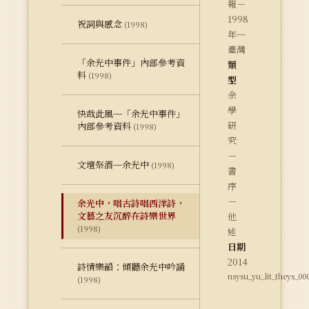
報－
1998
祝詞與感念
(1998)
年─
臺灣
「余光中事件」內部參考資
類
料
(1998)
型
余
學
快哉此風─「余光中事件」
研
內部參考資料
(1998)
究
－
文壇祭酒─余光中
(1998)
書
序
－
余光中，唱古詩唱西洋詩，
文藝之友沉醉在詩樂世界
他
(1998)
述
日期
2014
詩情樂韻：傾聽余光中吟誦
nsysu_yu_lit_theys_00
(1998)