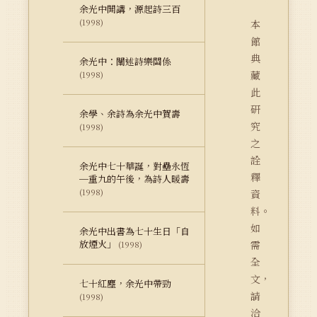
余光中開講，源起詩三百
(1998)
本
館
典
余光中：闡述詩樂關係
藏
(1998)
此
研
余學、余詩為余光中賀壽
究
(1998)
之
詮
余光中七十華誕，對壘永恆
釋
─重九的午後，為詩人暖壽
(1998)
資
料。
如
余光中出書為七十生日「自
放煙火」
需
(1998)
全
文，
七十紅塵，余光中帶勁
請
(1998)
洽