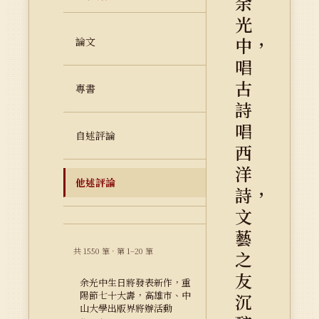
余
光
中，
論文
唱
古
專書
詩
唱
自述評論
西
洋
他述評論
詩，
文
藝
共 1550 筆 · 第 1–20 筆
之
友
余光中生日將發表新作，重
陽節七十大壽，高雄市、中
沉
山大學出版界將辦活動