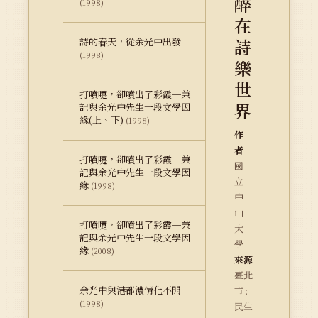
醉
(1998)
在
詩
詩的春天，從余光中出發
(1998)
樂
世
打噴嚏，卻噴出了彩霞─兼
界
記與余光中先生一段文學因
緣(上、下)
(1998)
作
者
打噴嚏，卻噴出了彩霞─兼
國
記與余光中先生一段文學因
立
緣
(1998)
中
山
打噴嚏，卻噴出了彩霞─兼
大
記與余光中先生一段文學因
學
緣
(2008)
來源
臺北
余光中與港都濃情化不開
市 :
(1998)
民生