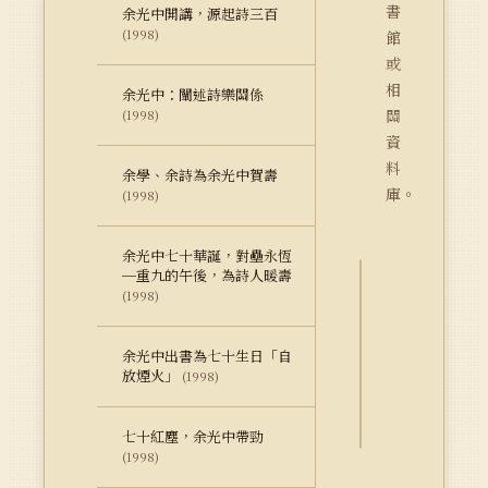
書
余光中開講，源起詩三百
(1998)
館
或
相
余光中：闡述詩樂關係
關
(1998)
資
料
余學、余詩為余光中賀壽
庫。
(1998)
余光中七十華誕，對壘永恆
─重九的午後，為詩人暖壽
(1998)
詮
釋
資
余光中出書為七十生日「自
放煙火」
料
(1998)
Dublin
Core
七十紅塵，余光中帶勁
(1998)