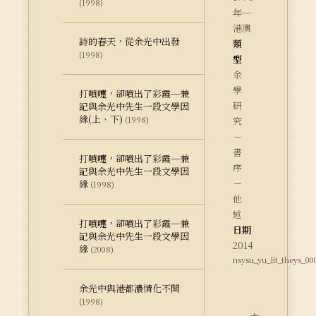
(1998)
年─
港澳
詩的春天，從余光中出發
類
(1998)
型
余
學
打噴嚏，卻噴出了彩霞─兼
研
記與余光中先生一段文學因
緣(上、下)
(1998)
究
－
書
打噴嚏，卻噴出了彩霞─兼
序
記與余光中先生一段文學因
－
緣
(1998)
他
述
打噴嚏，卻噴出了彩霞─兼
日期
記與余光中先生一段文學因
2014
緣
(2008)
nsysu_yu_lit_theys_00
余光中與港都濃情化不開
(1998)