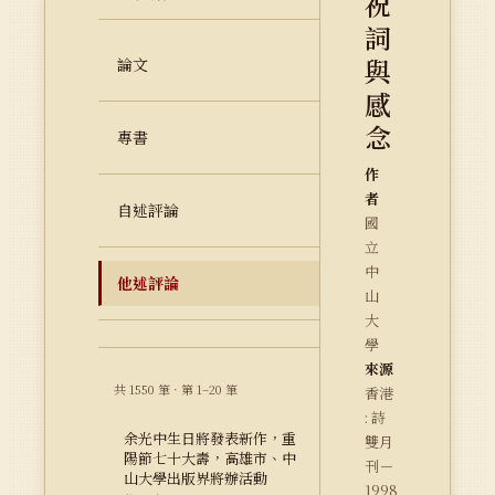
祝
詞
與
論文
感
念
專書
作
者
自述評論
國
立
中
他述評論
山
大
學
來源
共 1550 筆 · 第 1–20 筆
香港
: 詩
余光中生日將發表新作，重
雙月
陽節七十大壽，高雄市、中
刊－
山大學出版界將辦活動
1998