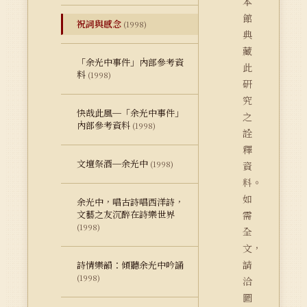
本
館
祝詞與感念
(1998)
典
藏
「余光中事件」內部參考資
此
料
(1998)
研
究
快哉此風─「余光中事件」
之
內部參考資料
(1998)
詮
釋
文壇祭酒─余光中
(1998)
資
料。
如
余光中，唱古詩唱西洋詩，
文藝之友沉醉在詩樂世界
需
(1998)
全
文，
請
詩情樂韻：傾聽余光中吟誦
(1998)
洽
圖