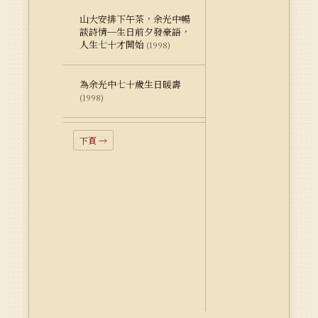
山大安排下午茶，余光中暢
談詩情─生日前夕發豪語，
人生七十才開始
(1998)
為余光中七十歲生日暖壽
(1998)
下頁 →