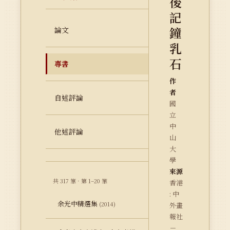
後
記
鐘
論文
乳
石
專書
作
者
自述評論
國
立
中
他述評論
山
大
學
來源
共 317 筆 · 第 1–20 筆
香港
: 中
余光中精選集
(2014)
外畫
報社
－