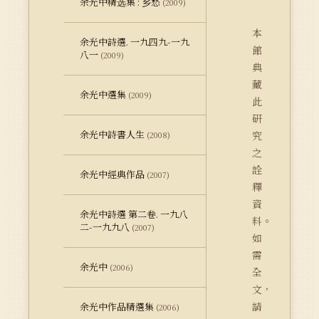
余光中精选集 : 乡愁
(2009)
本
余光中詩選. 一九四九-一九
館
八一
(2009)
典
藏
余光中選集
(2009)
此
研
余光中詩書人生
究
(2008)
之
詮
余光中經典作品
(2007)
釋
資
余光中詩選 第二卷. 一九八
料。
二-一九九八
(2007)
如
需
余光中
(2006)
全
文，
請
余光中作品精選集
(2006)