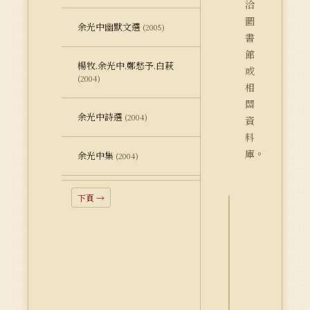
洽
圖
余光中幽默文選
(2005)
書
館
楊牧.余光中.鄭愁予.白萩
或
(2004)
相
關
余光中詩選
(2004)
資
料
庫。
余光中集
(2004)
下頁 →
詮
釋
資
料
Dublin
Core