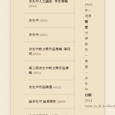
余光中人文講座 : 李安專輯
1960
(2014)
年─
港澳
余光中
(2013)
類
型
余
余光中
(2012)
學
研
余光中散文獎作品專輯. 第四
究
屆
(2013)
－
專
書
第三屆余光中散文獎作品專
－
輯
(2012)
余
光
余光中作品精選
(2012)
中
日期
2014
論余光中 論黃國彬
(2009)
nsysu_yu_lit_books_0