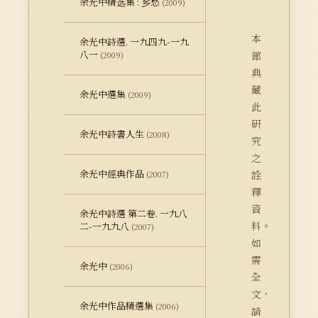
余光中精选集 : 乡愁
(2009)
本
余光中詩選. 一九四九-一九
八一
館
(2009)
典
藏
余光中選集
(2009)
此
研
余光中詩書人生
(2008)
究
之
余光中經典作品
詮
(2007)
釋
資
余光中詩選 第二卷. 一九八
料。
二-一九九八
(2007)
如
需
余光中
(2006)
全
文，
余光中作品精選集
(2006)
請