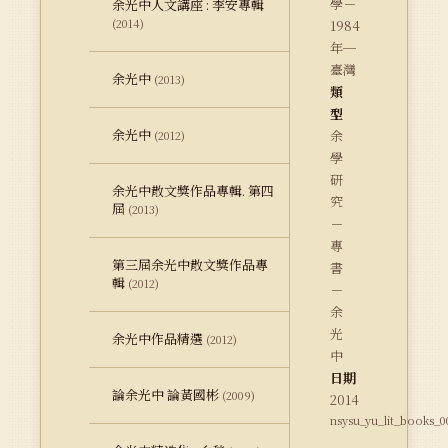
學－
余光中人文講座 : 李安專輯
(2014)
1984
年─
臺灣
余光中
(2013)
類
型
余光中
余
(2012)
學
研
余光中散文獎作品專輯. 第四
究
屆
(2013)
－
專
第三屆余光中散文獎作品專
書
輯
(2012)
－
余
光
余光中作品精選
(2012)
中
日期
論余光中 論黃國彬
(2009)
2014
nsysu_yu_lit_books_0