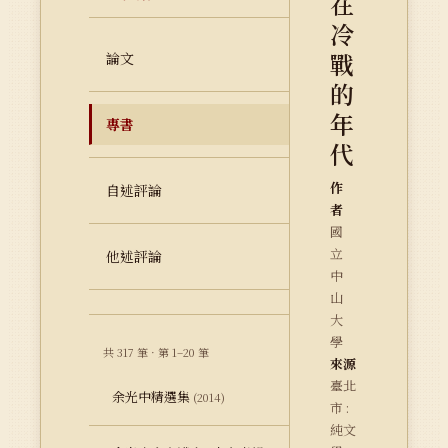
在
冷
戰
論文
的
年
專書
代
作
自述評論
者
國
立
他述評論
中
山
大
學
共 317 筆 · 第 1–20 筆
來源
臺北
余光中精選集
(2014)
市 :
純文