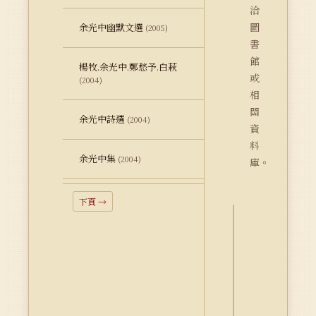
洽
圖
余光中幽默文選
(2005)
書
館
楊牧.余光中.鄭愁予.白萩
或
(2004)
相
關
余光中詩選
(2004)
資
料
余光中集
(2004)
庫。
下頁 →
詮
釋
資
料
Dublin
Core