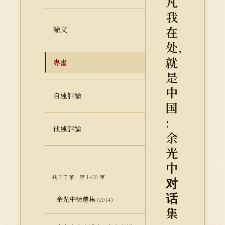
凡
我
在
論文
处,
就
專書
是
中
自述評論
国
:
他述評論
余
光
中
共 317 筆 · 第 1–20 筆
对
话
余光中精選集
(2014)
集