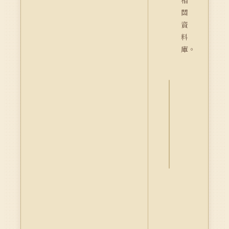
相
關
資
料
庫。
詮
釋
資
料
Dublin
Core