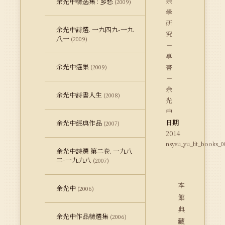
余
余光中精选集 : 乡愁
(2009)
學
研
余光中詩選. 一九四九-一九
究
八一
(2009)
－
專
余光中選集
書
(2009)
－
余
余光中詩書人生
(2008)
光
中
日期
余光中經典作品
(2007)
2014
nsysu_yu_lit_books_0
余光中詩選 第二卷. 一九八
二-一九九八
(2007)
本
余光中
(2006)
館
典
余光中作品精選集
(2006)
藏