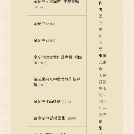
余光中人文講座 : 李安專輯
作
(2014)
者
國
立
余光中
(2013)
中
山
余光中
(2012)
大
學
來源
余光中散文獎作品專輯. 第四
北京
屆
(2013)
市 :
人民
第三屆余光中散文獎作品專
日報
輯
(2012)
出版
社－
余光中作品精選
2011
(2012)
年─
大陸
論余光中 論黃國彬
(2009)
類
型