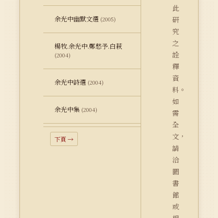
此
余光中幽默文選
研
(2005)
究
之
楊牧.余光中.鄭愁予.白萩
詮
(2004)
釋
資
余光中詩選
(2004)
料。
如
余光中集
(2004)
需
全
文，
下頁 →
請
洽
圖
書
館
或