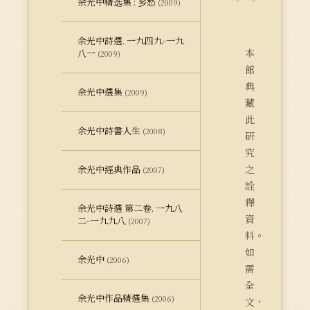
余光中精选集 : 乡愁
(2009)
余光中詩選. 一九四九-一九
本
八一
(2009)
館
典
余光中選集
(2009)
藏
此
余光中詩書人生
(2008)
研
究
之
余光中經典作品
(2007)
詮
釋
余光中詩選 第二卷. 一九八
資
二-一九九八
(2007)
料。
如
余光中
(2006)
需
全
余光中作品精選集
(2006)
文，