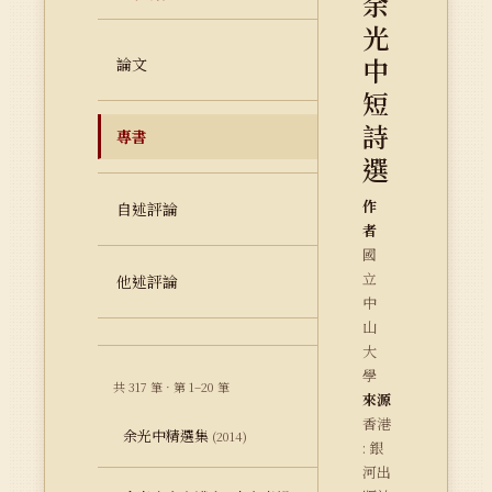
余
光
中
論文
短
詩
專書
選
作
自述評論
者
國
立
他述評論
中
山
大
學
共 317 筆 · 第 1–20 筆
來源
香港
余光中精選集
(2014)
: 銀
河出