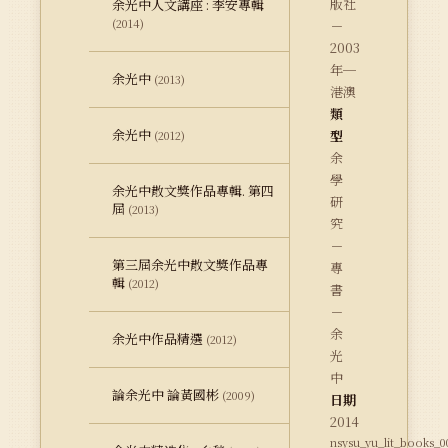
版社
余光中人文講座 : 李安專輯
(2014)
－
2003
年─
余光中
(2013)
港澳
類
余光中
型
(2012)
余
學
余光中散文獎作品專輯. 第四
研
屆
(2013)
究
－
第三屆余光中散文獎作品專
專
輯
(2012)
書
－
余
余光中作品精選
(2012)
光
中
論余光中 論黃國彬
(2009)
日期
2014
nsysu_yu_lit_books_