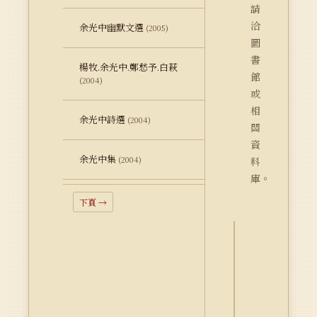
請
洽
余光中幽默文選
(2005)
圖
書
楊牧.余光中.鄭愁予.白萩
館
(2004)
或
相
余光中詩選
(2004)
關
資
余光中集
(2004)
料
庫。
下頁 →
詮
釋
資
料
Dublin