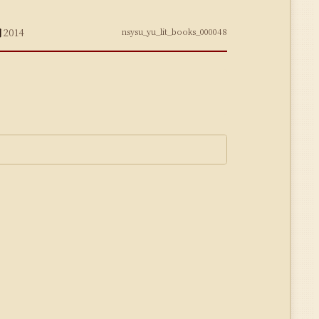
期
2014
nsysu_yu_lit_books_000048