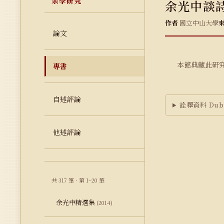
余學研究
余光中談
作者
國立中山大學
論文
本館典藏此研
專書
自述評論
詮釋資料 Dubl
他述評論
共 317 筆 · 第 1–20 筆
余光中精選集
(2014)