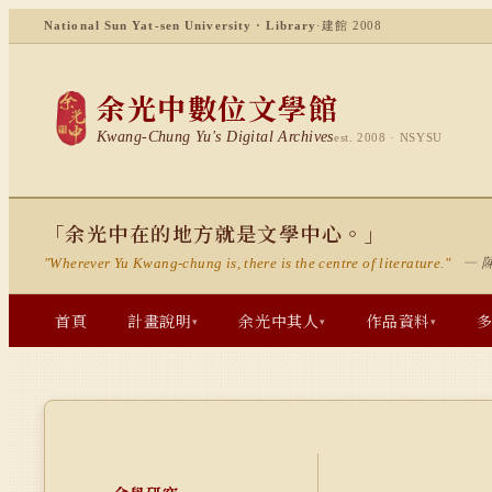
National Sun Yat-sen University · Library
·
建館 2008
余光中數位文學館
Kwang-Chung Yu's Digital Archives
est. 2008 · NSYSU
「余光中在的地方就是文學中心。」
— 
"Wherever Yu Kwang-chung is, there is the centre of literature."
首頁
計畫說明
余光中其人
作品資料
▾
▾
▾