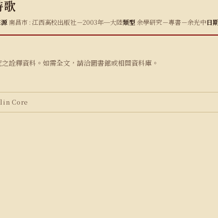
詩歌
來源
南昌市 : 江西高校出版社－2003年─大陸
類型
余學研究－專書－余光中
日
究之詮釋資料。如需全文，請洽圖書館或相關資料庫。
in Core