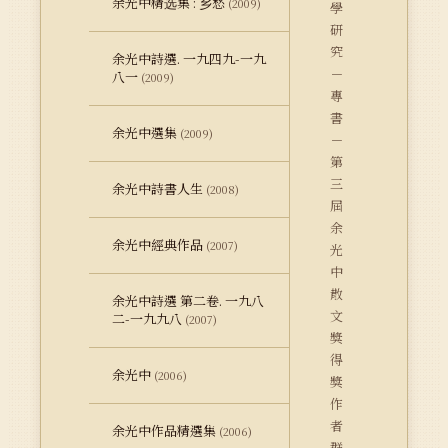
余光中精选集 : 乡愁
(2009)
學
研
究
余光中詩選. 一九四九-一九
－
八一
(2009)
專
書
余光中選集
(2009)
－
第
三
余光中詩書人生
(2008)
屆
余
余光中經典作品
(2007)
光
中
散
余光中詩選 第二卷. 一九八
文
二-一九九八
(2007)
獎
得
余光中
(2006)
獎
作
者
余光中作品精選集
(2006)
群