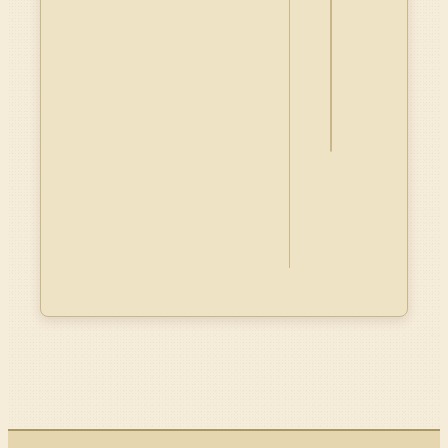
詮
釋
資
料
Dublin
Core