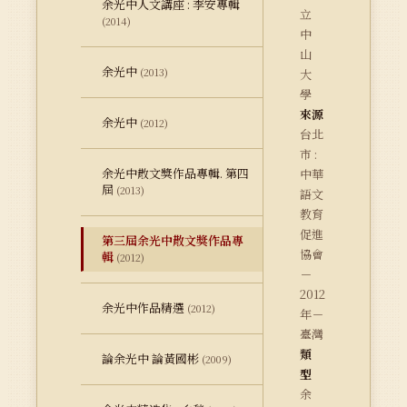
余光中人文講座 : 李安專輯
立
(2014)
中
山
余光中
(2013)
大
學
來源
余光中
(2012)
台北
市 :
余光中散文獎作品專輯. 第四
中華
屆
(2013)
語文
教育
促進
第三屆余光中散文獎作品專
協會
輯
(2012)
－
2012
余光中作品精選
(2012)
年－
臺灣
類
論余光中 論黃國彬
(2009)
型
余