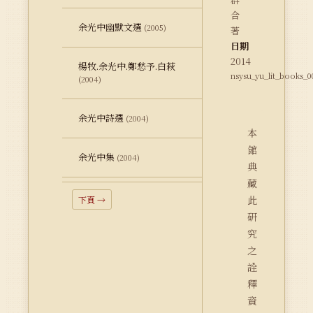
合
余光中幽默文選
(2005)
著
日期
2014
楊牧.余光中.鄭愁予.白萩
nsysu_yu_lit_books_0
(2004)
余光中詩選
(2004)
本
館
余光中集
(2004)
典
藏
此
下頁 →
研
究
之
詮
釋
資