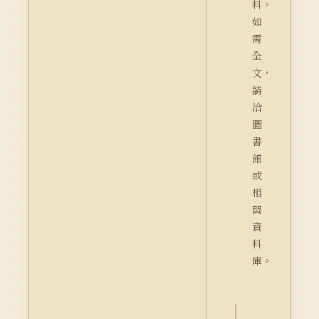
料。
如
需
全
文，
請
洽
圖
書
館
或
相
關
資
料
庫。