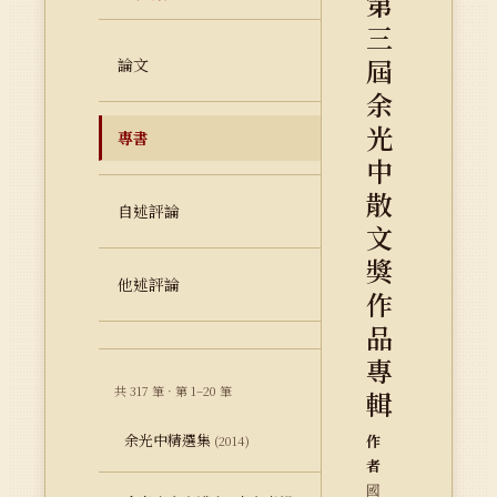
第
三
屆
論文
余
光
專書
中
散
自述評論
文
獎
他述評論
作
品
專
共 317 筆 · 第 1–20 筆
輯
余光中精選集
作
(2014)
者
國