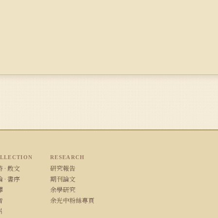
LLECTION
RESEARCH
 · 散文
研究報告
 · 書序
期刊論文
譯
余學研究
音
余光中粉絲專頁
片