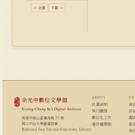
← 上頁
下頁 →
ABOUT
CO
余光中數位文學館
計畫說明
新詩
Kwang-Chung Yu's Digital Archives
執行團隊
評論
數位化工作
翻
高雄市鼓山區蓮海路 70 號
國立中山大學圖書館藏
著作權聲明
影
National Sun Yat-sen University Library
照