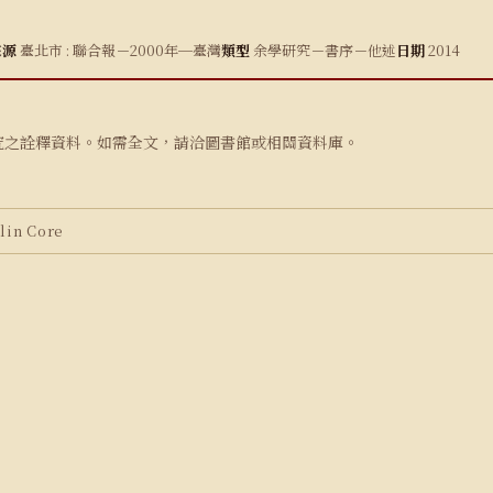
來源
臺北市 : 聯合報－2000年─臺灣
類型
余學研究－書序－他述
日期
2014
究之詮釋資料。如需全文，請洽圖書館或相關資料庫。
in Core