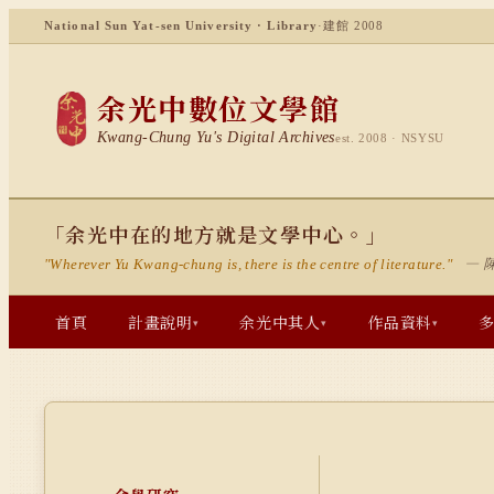
National Sun Yat-sen University · Library
·
建館 2008
余光中數位文學館
Kwang-Chung Yu's Digital Archives
est. 2008 · NSYSU
「余光中在的地方就是文學中心。」
— 
"Wherever Yu Kwang-chung is, there is the centre of literature."
首頁
計畫說明
余光中其人
作品資料
▾
▾
▾