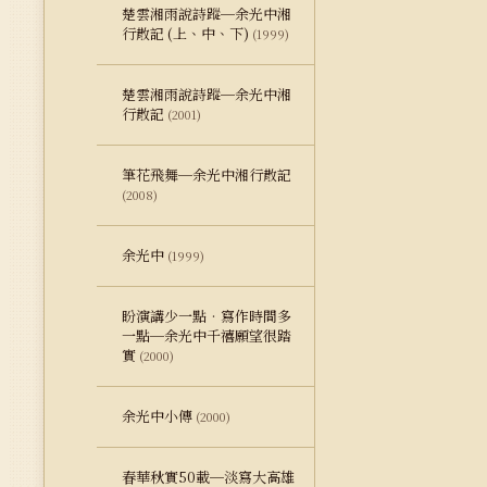
楚雲湘雨說詩蹤─余光中湘
行散記 (上、中、下)
(1999)
楚雲湘雨說詩蹤─余光中湘
行散記
(2001)
筆花飛舞─余光中湘行散記
(2008)
余光中
(1999)
盼演講少一點‧寫作時間多
一點─余光中千禧願望很踏
實
(2000)
余光中小傳
(2000)
春華秋實50載─淡寫大高雄