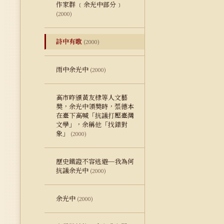
作家群 ﹝余光中部分﹞
(2000)
詩中有歌
(2000)
雨中余光中
(2000)
高市昨頒黃友棣等人文藝
奬，余光中領奬時，張德本
在臺下高喊「抗議打壓臺灣
文學」，余稱他「找錯對
象」
(2000)
歷史鐵證不容逃避─我為何
抗議余光中
(2000)
余光中
(2000)