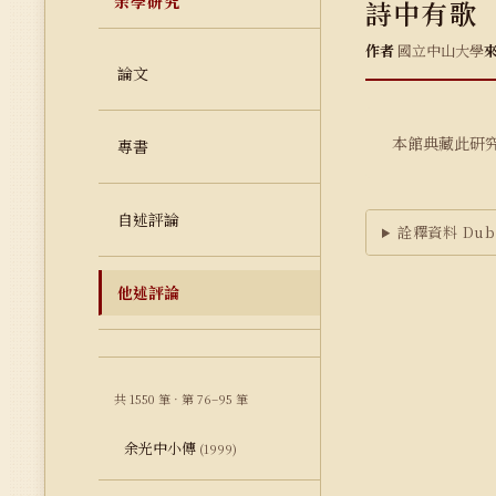
余學研究
詩中有歌
作者
國立中山大學
論文
本館典藏此研
專書
自述評論
詮釋資料 Dubl
他述評論
共 1550 筆 · 第 76–95 筆
余光中小傳
(1999)