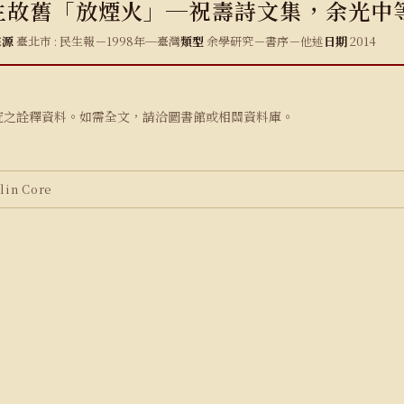
生故舊「放煙火」─祝壽詩文集，余光中
來源
臺北市 : 民生報－1998年─臺灣
類型
余學研究－書序－他述
日期
2014
究之詮釋資料。如需全文，請洽圖書館或相關資料庫。
in Core