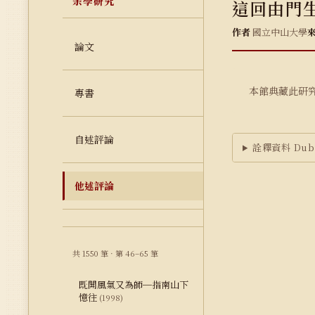
余學研究
這回由門
作者
國立中山大學
論文
本館典藏此研
專書
自述評論
詮釋資料 Dubl
他述評論
共 1550 筆 · 第 46–65 筆
既開風氣又為師─指南山下
憶往
(1998)