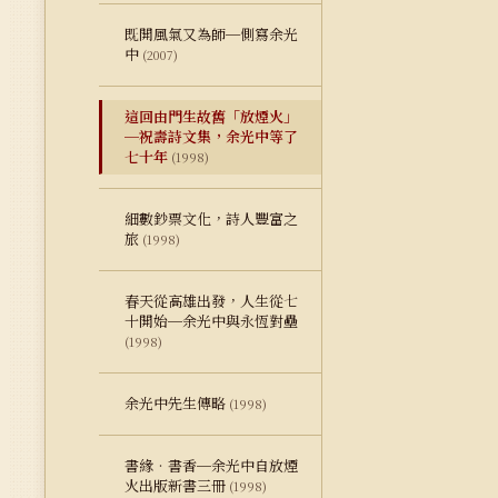
既開風氣又為師─側寫余光
中
(2007)
這回由門生故舊「放煙火」
─祝壽詩文集，余光中等了
七十年
(1998)
細數鈔票文化，詩人豐富之
旅
(1998)
春天從高雄出發，人生從七
十開始─余光中與永恆對壘
(1998)
余光中先生傳略
(1998)
書緣‧書香─余光中自放煙
火出版新書三冊
(1998)