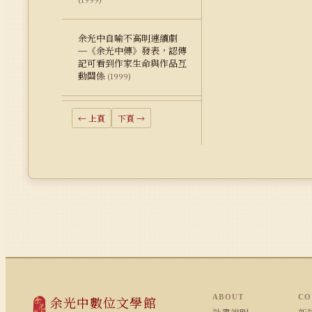
余光中自喻不高明連續劇
─《余光中傳》發表，認傳
記可看到作家生命與作品互
動關係
(1999)
← 上頁
下頁 →
ABOUT
CO
余光中數位文學館