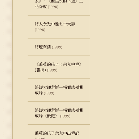
家》、《藍墨水的下遊》三
花齊放
(1998)
詩人余光中過七十大壽
(1998)
詩壇祭酒
(1999)
《茱萸的孩子：余光中傳》
(書摘)
(1999)
追踨大師背影─橫看成嶺側
成峰
(1999)
追踨大師背影─橫看成嶺側
成峰〈後記〉
(1999)
茱萸的孩子余光中出傳記
(1999)