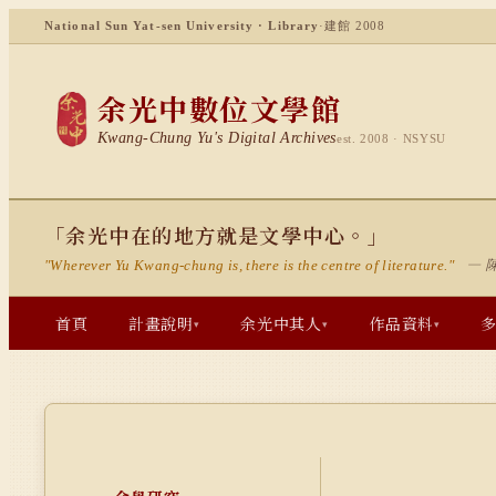
National Sun Yat-sen University · Library
·
建館 2008
余光中數位文學館
Kwang-Chung Yu's Digital Archives
est. 2008 · NSYSU
「余光中在的地方就是文學中心。」
— 
"Wherever Yu Kwang-chung is, there is the centre of literature."
首頁
計畫說明
余光中其人
作品資料
▾
▾
▾