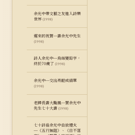
余光中帶文藝之友進入詩樂
世界
(1998)
遲來的祝賀─壽余光中先生
(1998)
詩人余光中─烏絲變鉛字，
終於70歲了
(1998)
余光中─交出亮眼成績單
(1998)
老牌長壽大颱風─賀余光中
先生七十大壽
(1998)
七十詩翁余光中自放煙火
─《五行無阻》、《日不落