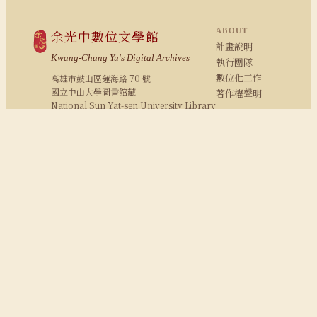
ABOUT
余光中數位文學館
計畫說明
Kwang-Chung Yu's Digital Archives
執行團隊
數位化工作
高雄市鼓山區蓮海路 70 號
國立中山大學圖書館藏
著作權聲明
National Sun Yat-sen University Library
COLLECTION
新詩 · 散文
評論 · 書序
翻譯
影音
照片
RESEARCH
研究報告
期刊論文
余學研究
余光中粉絲專頁