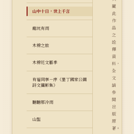
藏
山中十日，世上千言
此
作
品
龍坑有雨
之
詮
木棉之旅
釋
資
木棉花文藝季
料，
全
文
有福同享－序《墾丁國家公園
詩文攝影集》
請
參
閱
聽聽那冷雨
出
版
山盟
原
著。