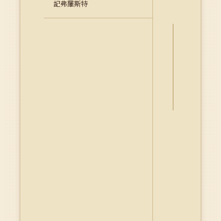
記弗羅斯特
詮
釋
資
料
Dublin
Core