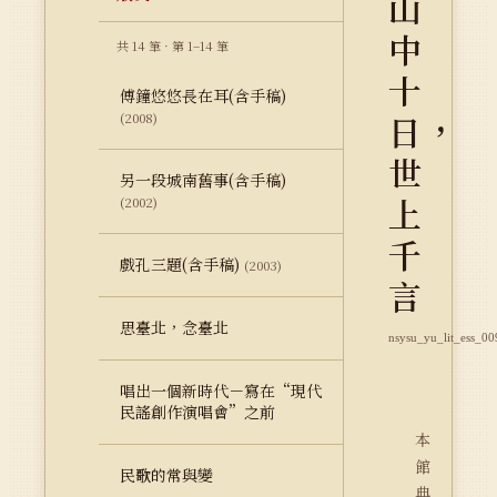
山
中
共 14 筆 · 第 1–14 筆
十
傅鐘悠悠長在耳(含手稿)
日，
(2008)
世
另一段城南舊事(含手稿)
上
(2002)
千
戲孔三題(含手稿)
(2003)
言
思臺北，念臺北
nsysu_yu_lit_ess_00
唱出一個新時代－寫在“現代
民謠創作演唱會”之前
本
館
民歌的常與變
典