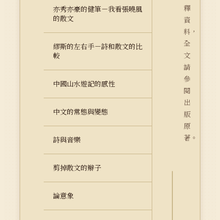
釋
亦秀亦豪的健筆－我看張曉風
的散文
資
料，
全
繆斯的左右手－詩和散文的比
文
較
請
參
中國山水遊記的感性
閱
出
中文的常態與變態
版
原
著。
詩與音樂
剪掉散文的辮子
詮
論意象
釋
資