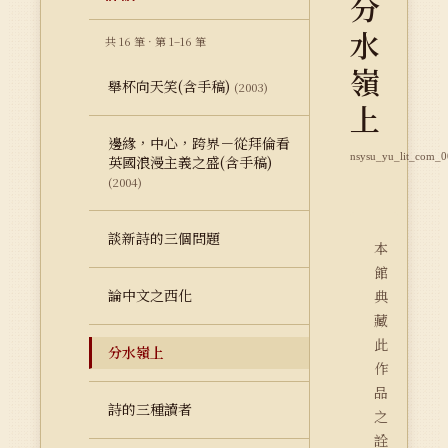
分
水
共 16 筆 · 第 1–16 筆
嶺
舉杯向天笑(含手稿)
(2003)
上
邊緣，中心，跨界－從拜倫看
nsysu_yu_lit_com_
英國浪漫主義之盛(含手稿)
(2004)
談新詩的三個問題
本
館
論中文之西化
典
藏
此
分水嶺上
作
品
詩的三種讀者
之
詮