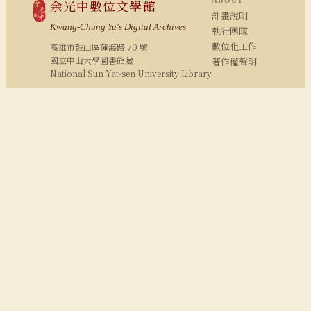
ABOUT
余光中數位文學館
計畫說明
Kwang-Chung Yu's Digital Archives
執行團隊
數位化工作
高雄市鼓山區蓮海路 70 號
國立中山大學圖書館藏
著作權聲明
National Sun Yat-sen University Library
COLLECTION
新詩 · 散文
評論 · 書序
翻譯
影音
照片
RESEARCH
研究報告
期刊論文
余學研究
余光中粉絲專頁