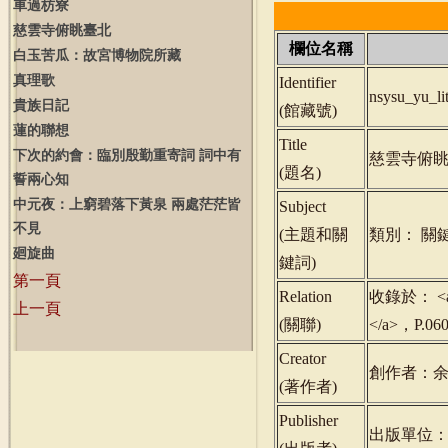
車過枋寮
慈雲寺俯眺臺北
欄位名稱
白玉苦瓜：故宮博物院所藏
真理歌
Identifier
nsysu_yu_l
貴族日記
(
館藏號
)
蓮的聯想
Title
下次的約會：臨別殷勤重寄詞 詞中有
慈雲寺俯
(
題名
)
誓兩心知
中元夜：上窮碧落下黃泉 兩處茫茫皆
Subject
不見
(
主題和關
類別： 關
廻旋曲
鍵詞
)
第一頁
Relation
收錄於： <a h
上一頁
(
關聯
)
</a>，P.0
Creator
創作者：
(
著作者
)
Publisher
出版單位