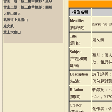
雪山二題：觀王慶華攝影：至尊
雪山二題：觀王慶華攝影：圓柏
欄位名稱
大度山懷人
武陵道上見雪山
Identifier
nsysu_yu_l
處女航
(
館藏號
)
重上大度山
Title
處女航
(
題名
)
Subject
類別：個
(
主題和關
劫、相思
鍵詞
)
Description
詩作評析
(
描述
)
仍勾起對
Relation
收錄於： <a h
(
關聯
)
</a>，P.1
Creator
創作者：