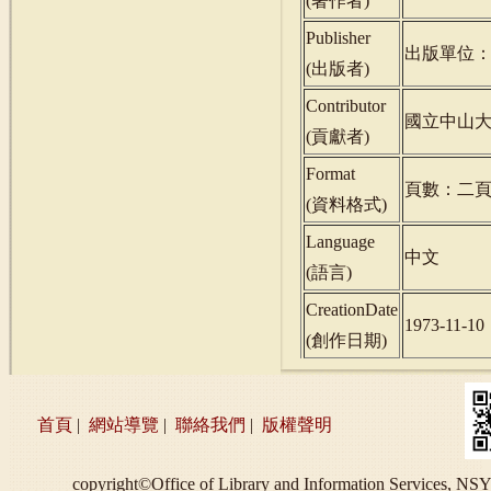
(
著作者
)
Publisher
出版單位
(
出版者
)
Contributor
國立中山
(
貢獻者
)
Format
頁數：二
(
資料格式
)
Language
中文
(
語言
)
CreationDate
1973-11-10
(
創作日期
)
首頁
|
網站導覽
|
聯絡我們
|
版權聲明
copyright©Office of Library and Information S