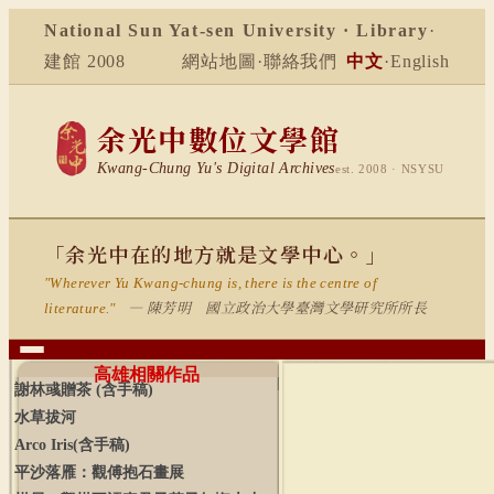
National Sun Yat-sen University · Library
·
建館 2008
網站地圖
·
聯絡我們
中文
·
English
余光中數位文學館
Kwang-Chung Yu's Digital Archives
est. 2008 · NSYSU
「余光中在的地方就是文學中心。」
"Wherever Yu Kwang-chung is, there is the centre of
— 陳芳明 國立政治大學臺灣文學研究所所長
literature."
高雄相關作品
謝林彧贈茶
(
含手稿
)
水草拔河
Arco
Iris(
含手稿
)
平沙落雁：觀傅抱石畫展