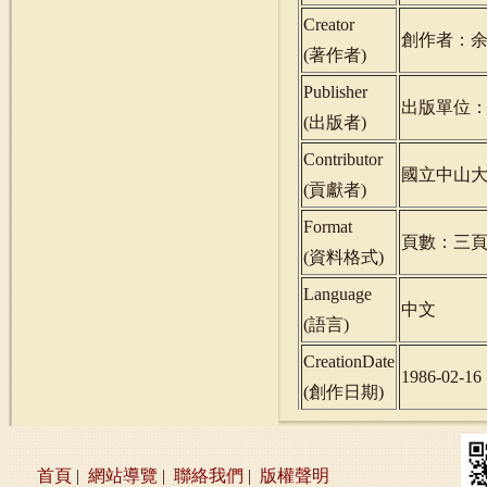
Creator
創作者：
(
著作者
)
Publisher
出版單位
(
出版者
)
Contributor
國立中山
(
貢獻者
)
Format
頁數：三
(
資料格式
)
Language
中文
(
語言
)
CreationDate
1986-02-16
(
創作日期
)
首頁
|
網站導覽
|
聯絡我們
|
版權聲明