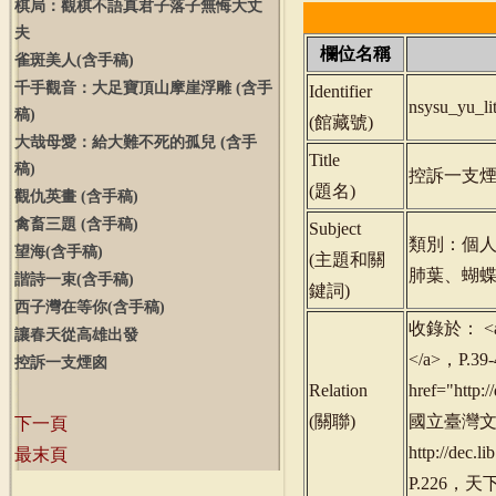
棋局：觀棋不語真君子落子無悔大丈
夫
欄位名稱
雀斑美人
(
含手稿
)
千手觀音：大足寶頂山摩崖浮雕
(
含手
Identifier
nsysu_yu_l
稿
)
(
館藏號
)
大哉母愛：給大難不死的孤兒
(
含手
Title
稿
)
控訴一支
(
題名
)
觀仇英畫
(
含手稿
)
禽畜三題
(
含手稿
)
Subject
類別：個
望海
(
含手稿
)
(
主題和關
肺葉、蝴
諧詩一束
(
含手稿
)
鍵詞
)
西子灣在等你
(
含手稿
)
收錄於： <a h
讓春天從高雄出發
</a>，P.3
控訴一支煙囪
Relation
href="http
(
關聯
)
國立臺灣文學館，
下一頁
http://de
最末頁
P.226，天