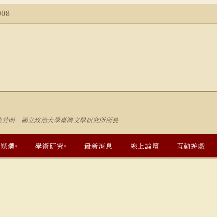
08
陳芳明 國立政治大學臺灣文學研究所所長
多媒體
學術研究
最新消息
線上論壇
互動遊戲
▾
▾