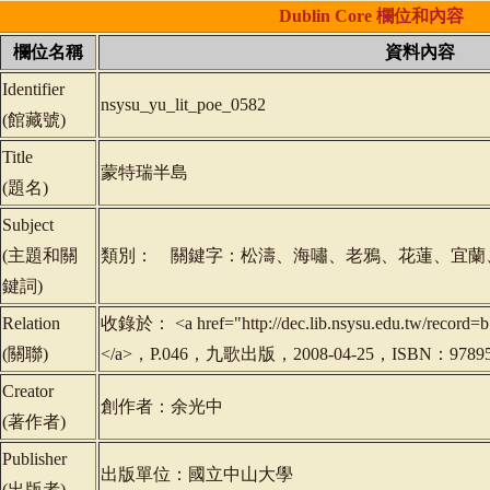
Dublin
Core
欄位和內容
欄位名稱
資料內容
Identifier
nsysu_yu_lit_poe_0582
(
館藏號
)
Title
蒙特瑞半島
(
題名
)
Subject
(
主題和關
類別： 關鍵字：松濤、海嘯、老鴉、花蓮、宜蘭
鍵詞
)
Relation
收錄於： <a href="http://dec.lib.nsysu.edu.tw/re
(
關聯
)
</a>，P.046，九歌出版，2008-04-25，ISBN：97895
Creator
創作者：余光中
(
著作者
)
Publisher
出版單位：國立中山大學
(
出版者
)