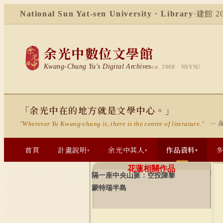
National Sun Yat-sen University · Library
·
建館 20
余光中數位文學館
Kwang-Chung Yu's Digital Archives
est. 2008 · NSYSU
「余光中在的地方就是文學中心。」
— 
"Wherever Yu Kwang-chung is, there is the centre of literature."
首頁
計畫說明
余光中其人
作品資料
▾
▾
▾
花蓮相關作品
隔一座中央山脈：空投陳黎
蒙特瑞半島