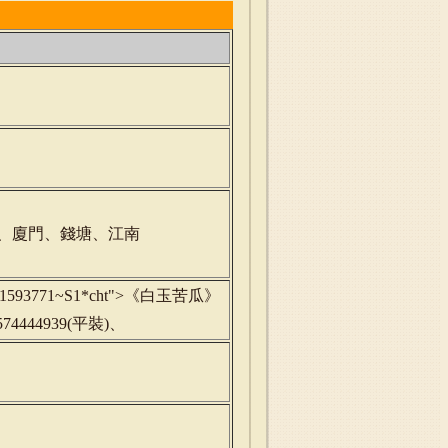
、廈門、錢塘、江南
cord=b1593771~S1*cht">《白玉苦瓜》
74444939(平裝)、