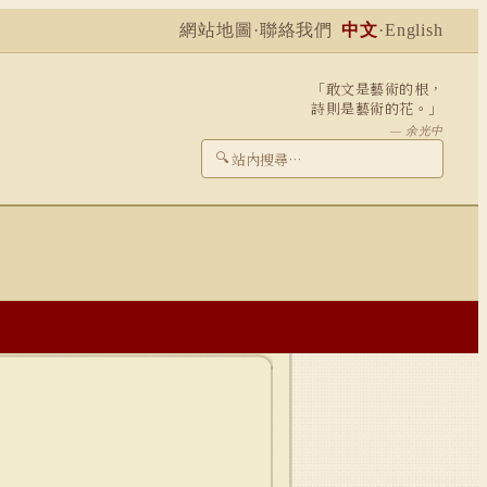
網站地圖
·
聯絡我們
中文
·
English
「敢文是藝術的根，
詩則是藝術的花。」
— 余光中
🔍