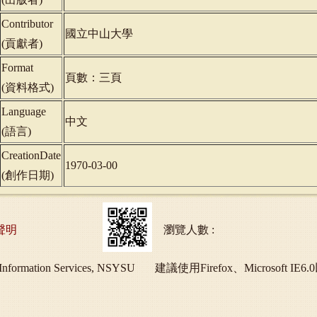
Contributor
國立中山大學
(
貢獻者
)
Format
頁數：三頁
(
資料格式
)
Language
中文
(
語言
)
CreationDate
1970-03-00
(
創作日期
)
聲明
瀏覽人數 :
ry and Information Services, NSYSU 建議使用Firefox、Micros