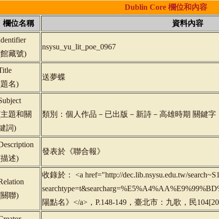
Dublin
Core
欄位和內容
欄位名稱
資料內容
Identifier
nsysu_yu_lit_poe_0967
(
館藏號
)
Title
送夢蝶
(
題名
)
Subject
(
主題和關
類別：個人作品－已出版－新詩－高雄時期 關鍵字
鍵詞
)
Description
發表於《聯合報》
(
描述
)
收錄於： <a href="http://dec.lib.nsysu.edu.tw/search~S1
Relation
searchtype=t&searcharg=%E5%A4%AA%E9%99
(
關聯
)
陽點名》</a>，P.148-149，臺北市：九歌，民104[2015
Creator