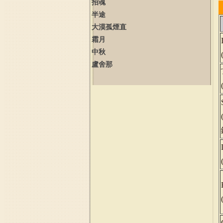
招魂
半途
大漠孤煙直
霜月
中秋
盧舍那