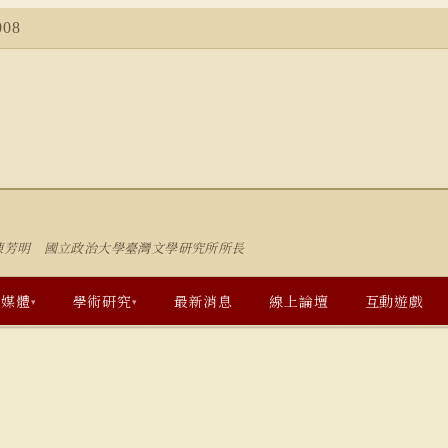
08
陳芳明 國立政治大學臺灣文學研究所所長
多媒體
學術研究
最新消息
線上論壇
互動遊戲
▾
▾