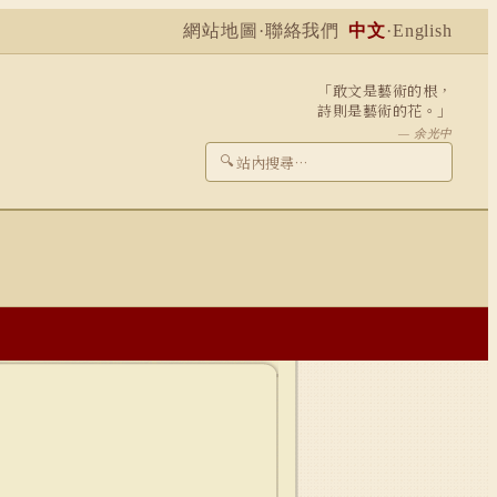
網站地圖
·
聯絡我們
中文
·
English
「敢文是藝術的根，
詩則是藝術的花。」
— 余光中
🔍