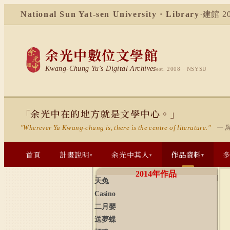
National Sun Yat-sen University · Library
·
建館 20
余光中數位文學館
Kwang-Chung Yu's Digital Archives
est. 2008 · NSYSU
「余光中在的地方就是文學中心。」
— 
"Wherever Yu Kwang-chung is, there is the centre of literature."
首頁
計畫說明
余光中其人
作品資料
▾
▾
▾
2014
年作品
天兔
Casino
二月嬰
送夢蝶