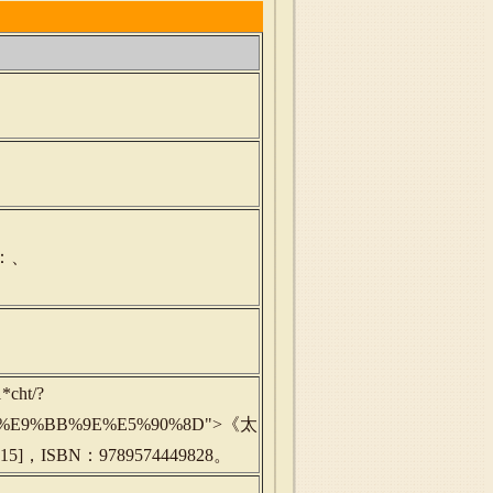
：、
*cht/?
%BD%E9%BB%9E%E5%90%8D">《太
]，ISBN：9789574449828。