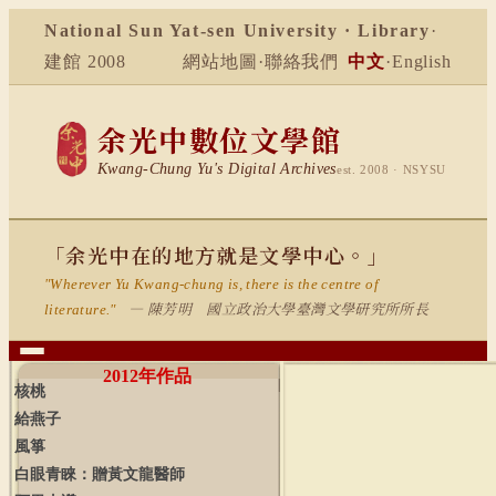
National Sun Yat-sen University · Library
·
建館 2008
網站地圖
·
聯絡我們
中文
·
English
余光中數位文學館
Kwang-Chung Yu's Digital Archives
est. 2008 · NSYSU
「余光中在的地方就是文學中心。」
"Wherever Yu Kwang-chung is, there is the centre of
— 陳芳明 國立政治大學臺灣文學研究所所長
literature."
2012
年作品
核桃
給燕子
風箏
白眼青睞：贈黃文龍醫師