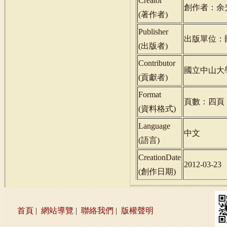
Creator
創作者：余
(
著作者
)
Publisher
出版單位：
(
出版者
)
Contributor
國立中山大
(
貢獻者
)
Format
頁數：四頁
(
資料格式
)
Language
中文
(
語言
)
CreationDate
2012-03-23
(
創作日期
)
首頁
|
網站導覽
|
聯絡我們
|
版權聲明