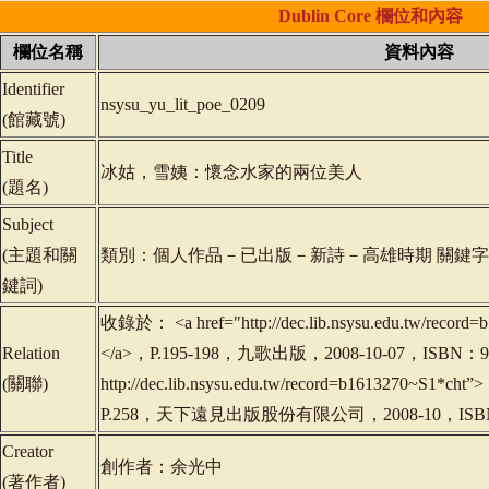
Dublin
Core
欄位和內容
欄位名稱
資料內容
Identifier
nsysu_yu_lit_poe_0209
(
館藏號
)
Title
冰姑，雪姨：懷念水家的兩位美人
(
題名
)
Subject
(
主題和關
類別：個人作品－已出版－新詩－高雄時期 關鍵
鍵詞
)
收錄於： <a href="http://dec.lib.nsysu.edu.tw/reco
Relation
</a>，P.195-198，九歌出版，2008-10-07，ISBN：978
(
關聯
)
http://dec.lib.nsysu.edu.tw/record=b1613270
P.258，天下遠見出版股份有限公司，2008-10，ISBN：
Creator
創作者：余光中
(
著作者
)