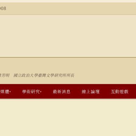
08
陳芳明 國立政治大學臺灣文學研究所所長
多媒體
學術研究
最新消息
線上論壇
互動遊戲
▾
▾