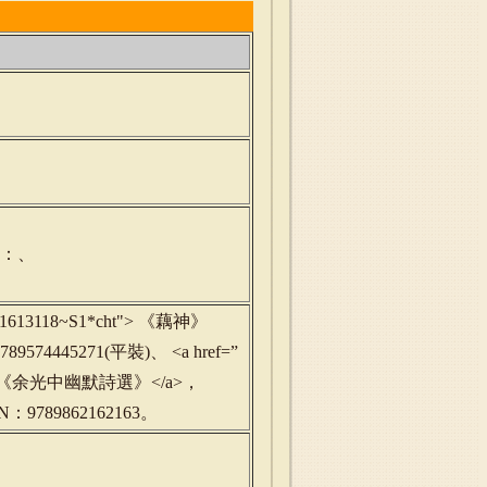
字：、
rd=b1613118~S1*cht"> 《藕神》
9574445271(平裝)、 <a href=”
~S1*cht”>《余光中幽默詩選》</a>，
9789862162163。