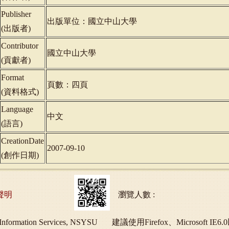
Publisher
出版單位：國立中山大學
(
出版者
)
Contributor
國立中山大學
(
貢獻者
)
Format
頁數：四頁
(
資料格式
)
Language
中文
(
語言
)
CreationDate
2007-09-10
(
創作日期
)
聲明
瀏覽人數 :
ry and Information Services, NSYSU 建議使用Firefox、Micros