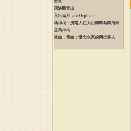
台東
飛過觀音山
入出鬼月：
to
Orpheus
藕神祠：濟南人在大明湖畔為李清照
立藕神祠
冰姑，雪姨：懷念水家的兩位美人