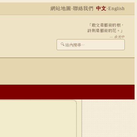
網站地圖
·
聯絡我們
中文
·
English
「敢文是藝術的根，
詩則是藝術的花。」
— 余光中
🔍