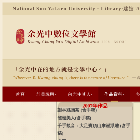
National Sun Yat-sen University · Library
·
建館 20
余光中數位文學館
Kwang-Chung Yu's Digital Archives
est. 2008 · NSYSU
「余光中在的地方就是文學中心。」
— 
"Wherever Yu Kwang-chung is, there is the centre of literature."
首頁
計畫說明
余光中其人
作品資料
▾
▾
▾
2007
年作品
謝林彧贈茶
(
含手稿
)
雀斑美人
(
含手稿
)
千手觀音：大足寶頂山摩崖浮雕
(
含手
稿
)