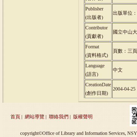
Publisher
出版單位
(
出版者
)
Contributor
國立中山
(
貢獻者
)
Format
頁數：三
(
資料格式
)
Language
中文
(
語言
)
CreationDate
2004-04-25
(
創作日期
)
首頁
|
網站導覽
|
聯絡我們
|
版權聲明
copyright©Office of Library and Information S