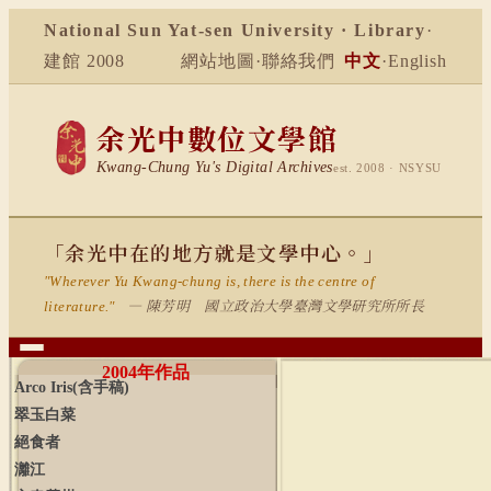
National Sun Yat-sen University · Library
·
建館 2008
網站地圖
·
聯絡我們
中文
·
English
余光中數位文學館
Kwang-Chung Yu's Digital Archives
est. 2008 · NSYSU
「余光中在的地方就是文學中心。」
"Wherever Yu Kwang-chung is, there is the centre of
— 陳芳明 國立政治大學臺灣文學研究所所長
literature."
2004
年作品
Arco
Iris(
含手稿
)
翠玉白菜
絕食者
灕江