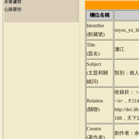
永春蘆柑
心路要扶
欄位名稱
Identifier
nsysu_yu_l
(
館藏號
)
Title
灕江
(
題名
)
Subject
(
主題和關
類別：個人
鍵詞
)
收錄於： <a hr
Relation
</a>，P.1
(
關聯
)
http://de
188，天下遠
Creator
創作者：
(
著作者
)