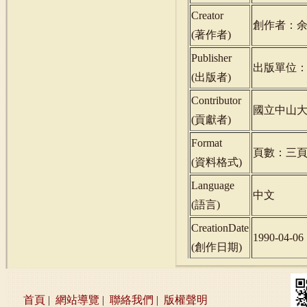
Creator
創作者：
(
著作者
)
Publisher
出版單位
(
出版者
)
Contributor
國立中山
(
貢獻者
)
Format
頁數：三
(
資料格式
)
Language
中文
(
語言
)
CreationDate
1990-04-06
(
創作日期
)
首頁
|
網站導覽
|
聯絡我們
|
版權聲明