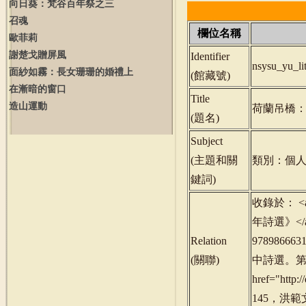
向日葵：梵谷百年祭之三
召魂
欄位名稱
歐菲莉
謝楚戈贈屏風
Identifier
nsysu_yu_l
面紗如霧：長女珊珊的婚禮上
(
館藏號
)
在漸暗的窗口
Title
造山運動
荷蘭吊橋
(
題名
)
Subject
(
主題和關
類別：個人
鍵詞
)
收錄於： <a h
年詩選》</
Relation
9789866631
(
關聯
)
中詩選。第二卷
href="http
145，洪範文