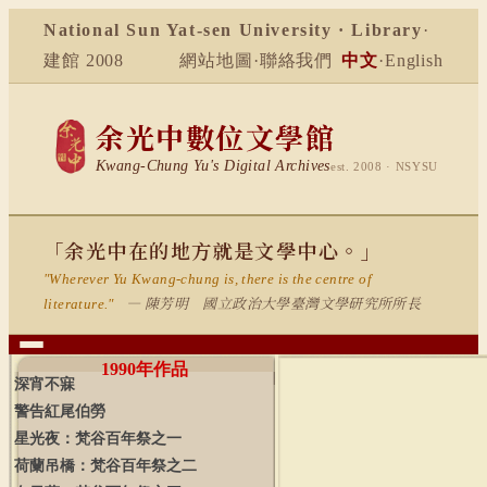
National Sun Yat-sen University · Library
·
建館 2008
網站地圖
·
聯絡我們
中文
·
English
余光中數位文學館
Kwang-Chung Yu's Digital Archives
est. 2008 · NSYSU
「余光中在的地方就是文學中心。」
"Wherever Yu Kwang-chung is, there is the centre of
— 陳芳明 國立政治大學臺灣文學研究所所長
literature."
1990
年作品
深宵不寐
警告紅尾伯勞
星光夜：梵谷百年祭之一
荷蘭吊橋：梵谷百年祭之二