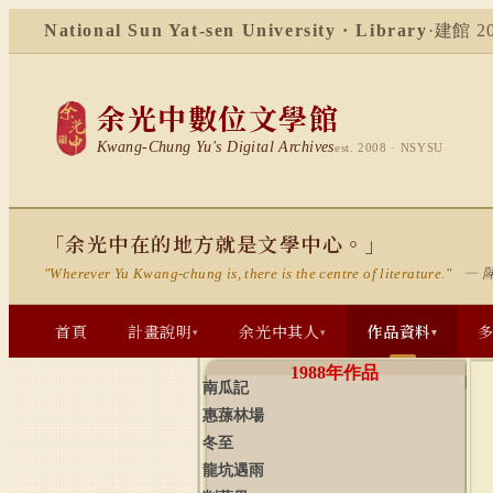
National Sun Yat-sen University · Library
·
建館 20
余光中數位文學館
Kwang-Chung Yu's Digital Archives
est. 2008 · NSYSU
「余光中在的地方就是文學中心。」
— 
"Wherever Yu Kwang-chung is, there is the centre of literature."
首頁
計畫說明
余光中其人
作品資料
▾
▾
▾
1988
年作品
南瓜記
惠蓀林場
冬至
龍坑遇雨