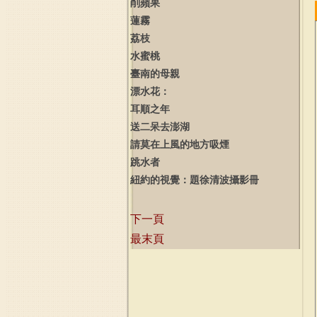
削蘋果
蓮霧
荔枝
水蜜桃
臺南的母親
漂水花：
耳順之年
送二呆去澎湖
請莫在上風的地方吸煙
跳水者
紐約的視覺：題徐清波攝影冊
下一頁
最末頁