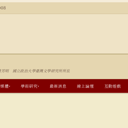
08
陳芳明 國立政治大學臺灣文學研究所所長
多媒體
學術研究
最新消息
線上論壇
互動遊戲
▾
▾