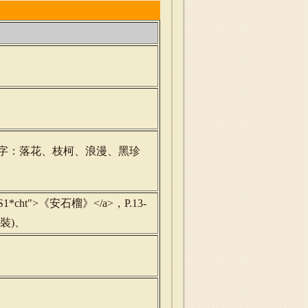
字：落花、枝柯、浪漫、黑珍
14039~S1*cht">《安石榴》</a>，P.13-
平裝)、