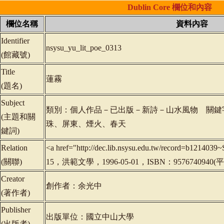
Dublin
Core
欄位和內容
欄位名稱
資料內容
Identifier
nsysu_yu_lit_poe_0313
(
館藏號
)
Title
蓮霧
(
題名
)
Subject
類別：個人作品－已出版－新詩－山水風物 關鍵
(
主題和關
珠、屏東、煙火、春天
鍵詞
)
Relation
<a href="http://dec.lib.nsysu.edu.tw/record=b12
(
關聯
)
15，洪範文學，1996-05-01，ISBN：9576740940(
Creator
創作者：余光中
(
著作者
)
Publisher
出版單位：國立中山大學
(
出版者
)