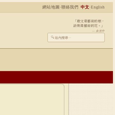
網站地圖
·
聯絡我們
中文
·
English
「敢文是藝術的根，
詩則是藝術的花。」
— 余光中
🔍