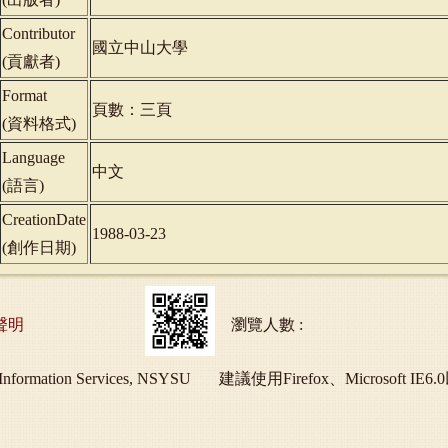
Contributor
國立中山大學
(
貢獻者
)
Format
頁數：三頁
(
資料格式
)
Language
中文
(
語言
)
CreationDate
1988-03-23
(
創作日期
)
聲明
瀏覽人數 :
ry and Information Services, NSYSU 建議使用Firefox、Micros