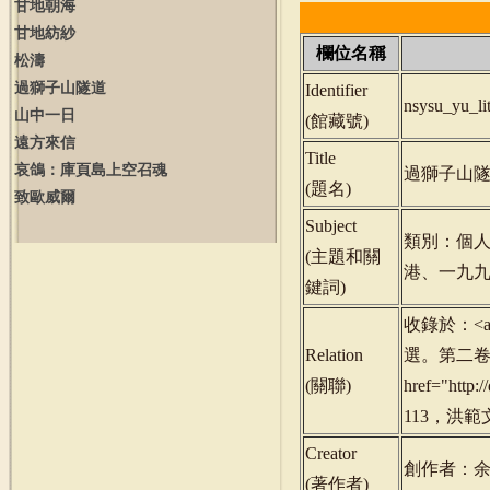
甘地朝海
甘地紡紗
欄位名稱
松濤
過獅子山隧道
Identifier
nsysu_yu_l
山中一日
(
館藏號
)
遠方來信
Title
哀鴿：庫頁島上空召魂
過獅子山
(
題名
)
致歐威爾
Subject
類別：個
(
主題和關
港、一九
鍵詞
)
收錄於：<a hr
Relation
選。第二卷》<
(
關聯
)
href="http
113，洪範文學
Creator
創作者：
(
著作者
)