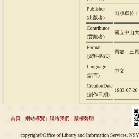
Publisher
出版單位
(
出版者
)
Contributor
國立中山
(
貢獻者
)
Format
頁數：三
(
資料格式
)
Language
中文
(
語言
)
CreationDate
1983-07-20
(
創作日期
)
首頁
|
網站導覽
|
聯絡我們
|
版權聲明
copyright©Office of Library and Information S