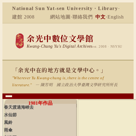
National Sun Yat-sen University · Library
·
建館 2008
網站地圖
·
聯絡我們
中文
·
English
余光中數位文學館
Kwang-Chung Yu's Digital Archives
est. 2008 · NSYSU
「余光中在的地方就是文學中心。」
"Wherever Yu Kwang-chung is, there is the centre of
— 陳芳明 國立政治大學臺灣文學研究所所長
literature."
1981
年作品
春天渡過海峽去
水仙節
風鈴
雨傘