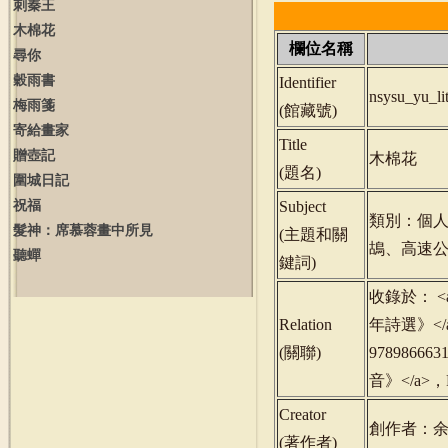
刺秦王
木棉花
欄位名稱
尋你
穀雨書
Identifier
nsysu_yu_l
梅雨箋
(
館藏號
)
寄給畫家
Title
贈壺記
木棉花
(
題名
)
圍城日記
祝福
Subject
類別：個
髮神：席慕蓉畫中所見
(
主題和關
鴣、高速
聽蟬
鍵詞
)
收錄於： <a h
Relation
年詩選》</
(
關聯
)
9789866631
音》</a>，
Creator
創作者：
(
著作者
)