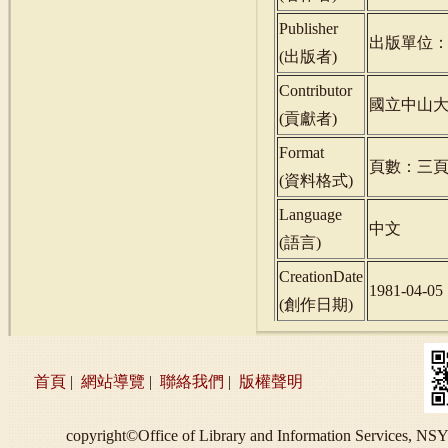
Publisher
出版單位
(
出版者
)
Contributor
國立中山
(
貢獻者
)
Format
頁數：三
(
資料格式
)
Language
中文
(
語言
)
CreationDate
1981-04-05
(
創作日期
)
首頁
|
網站導覽
|
聯絡我們
|
版權聲明
copyright©Office of Library and Information S