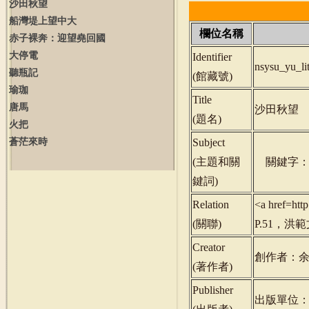
沙田秋望
船灣堤上望中大
欄位名稱
赤子裸奔：迎望堯回國
大停電
Identifier
nsysu_yu_l
聽瓶記
(
館藏號
)
瑜珈
Title
唐馬
沙田秋望
(
題名
)
火把
蒼茫來時
Subject
(
主題和關
關鍵字：
鍵詞
)
Relation
<a href=ht
(
關聯
)
P.51，洪範
Creator
創作者：
(
著作者
)
Publisher
出版單位