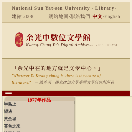
National Sun Yat-sen University · Library
·
建館 2008
網站地圖
·
聯絡我們
中文
·
English
余光中數位文學館
Kwang-Chung Yu's Digital Archives
est. 2008 · NSYSU
「余光中在的地方就是文學中心。」
"Wherever Yu Kwang-chung is, there is the centre of
— 陳芳明 國立政治大學臺灣文學研究所所長
literature."
1977
年作品
半島上
望邊
黃金城
暮色之來