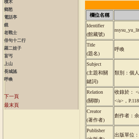
積木
鄉愁
欄位名稱
電話亭
鏡
Identifier
nsysu_yu_l
老戰士
(
館藏號
)
俳句十二行
Title
羅二娃子
呼喚
(
題名
)
盲丐
上山
Subject
長城謠
(
主題和關
類別：個人
呼喚
鍵詞
)
Relation
收錄於： <a h
下一頁
(
關聯
)
</a>，P.1
最末頁
Creator
創作者：
(
著作者
)
Publisher
出版單位