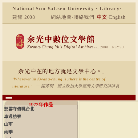
National Sun Yat-sen University · Library
·
建館 2008
網站地圖
·
聯絡我們
中文
·
English
余光中數位文學館
Kwang-Chung Yu's Digital Archives
est. 2008 · NSYSU
「余光中在的地方就是文學中心。」
"Wherever Yu Kwang-chung is, there is the centre of
— 陳芳明 國立政治大學臺灣文學研究所所長
literature."
1972
年作品
慈雲寺俯眺台北
車過枋寮
山雨
雨季