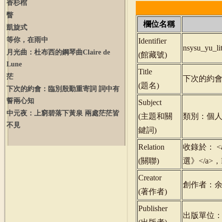
香杉棺
瞥
欄位名稱
凱旋式
等你，在雨中
Identifier
nsysu_yu_l
月光曲：杜布西的鋼琴曲
Claire
de
(
館藏號
)
Lune
Title
茫
下次的約會
(
題名
)
下次的約會：臨別殷勤重寄詞 詞中有
誓兩心知
Subject
中元夜：上窮碧落下黃泉 兩處茫茫皆
(
主題和關
類別：個人
不見
鍵詞
)
Relation
收錄於： <a hr
(
關聯
)
選》</a>，
Creator
創作者：
(
著作者
)
Publisher
出版單位