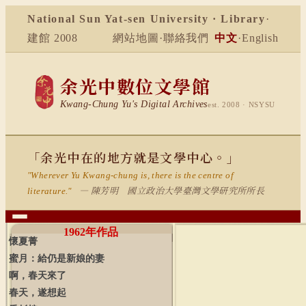
National Sun Yat-sen University · Library
·
建館 2008
網站地圖
·
聯絡我們
中文
·
English
余光中數位文學館
Kwang-Chung Yu's Digital Archives
est. 2008 · NSYSU
「余光中在的地方就是文學中心。」
"Wherever Yu Kwang-chung is, there is the centre of
— 陳芳明 國立政治大學臺灣文學研究所所長
literature."
1962
年作品
懷夏菁
蜜月：給仍是新娘的妻
啊，春天來了
春天，遂想起