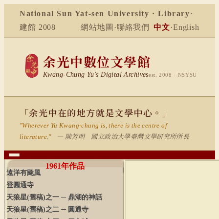
National Sun Yat-sen University · Library
·
建館 2008
網站地圖
·
聯絡我們
中文
·
English
余光中數位文學館
Kwang-Chung Yu's Digital Archives
est. 2008 · NSYSU
「余光中在的地方就是文學中心。」
"Wherever Yu Kwang-chung is, there is the centre of
— 陳芳明 國立政治大學臺灣文學研究所所長
literature."
1961
年作品
遠洋有颱風
登圓通寺
天狼星
(
舊稿
)
之一 ─ 鼎湖的神話
天狼星
(
舊稿
)
之二 ─ 圓通寺