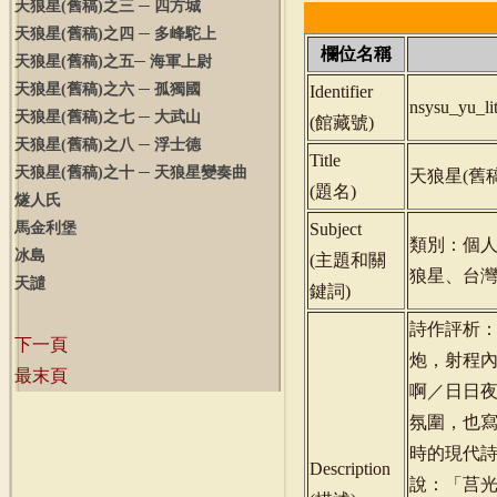
天狼星
(
舊稿
)
之三 ─ 四方城
天狼星
(
舊稿
)
之四 ─ 多峰駝上
欄位名稱
天狼星
(
舊稿
)
之五─ 海軍上尉
天狼星
(
舊稿
)
之六 ─ 孤獨國
Identifier
nsysu_yu_l
天狼星
(
舊稿
)
之七 ─ 大武山
(
館藏號
)
天狼星
(
舊稿
)
之八 ─ 浮士德
Title
天狼星
(
舊稿
)
之十 ─ 天狼星變奏曲
天狼星(舊稿
(
題名
)
燧人氏
馬金利堡
Subject
類別：個
冰島
(
主題和關
狼星、台
天譴
鍵詞
)
詩作評析
下一頁
炮，射程
最末頁
啊／日日
氛圍，也
時的現代
Description
說：「莒