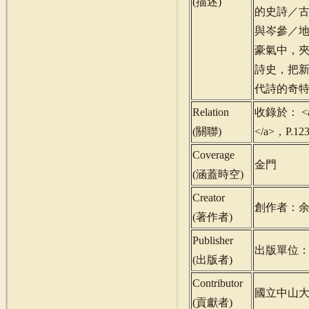
(
描述
)
的史詩／
與岑參／
豪氣中，
詩史，把
代詩的奇
Relation
收錄於： <a hr
(
關聯
)
</a>，P.1
Coverage
金門
(
涵蓋時空
)
Creator
創作者：
(
著作者
)
Publisher
出版單位
(
出版者
)
Contributor
國立中山
(
貢獻者
)