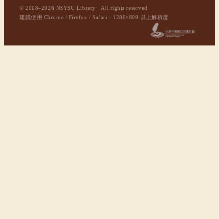
© 2008–2026 NSYSU Library · All rights reserved
建議使用 Chrome / Firefox / Safari · 1280×800 以上解析度