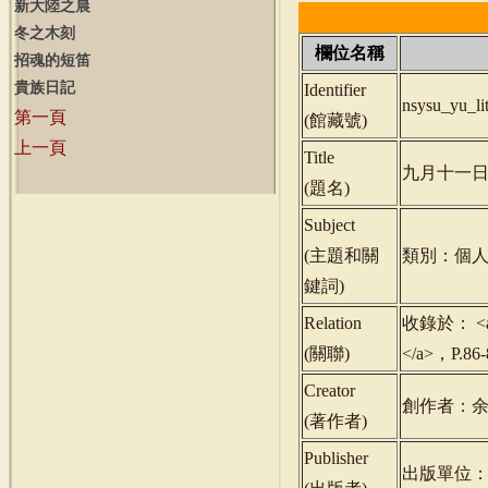
新大陸之晨
冬之木刻
欄位名稱
招魂的短笛
貴族日記
Identifier
nsysu_yu_l
第一頁
(
館藏號
)
上一頁
Title
九月十一
(
題名
)
Subject
(
主題和關
類別：個人
鍵詞
)
Relation
收錄於： <a hr
(
關聯
)
</a>，P.
Creator
創作者：
(
著作者
)
Publisher
出版單位