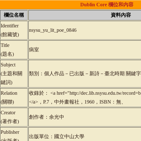
Dublin
Core
欄位和內容
欄位名稱
資料內容
Identifier
nsysu_yu_lit_poe_0846
(
館藏號
)
Title
病室
(
題名
)
Subject
(
主題和關
類別：個人作品－已出版－新詩－臺北時期 關鍵
鍵詞
)
Relation
收錄於： <a href="http://dec.lib.nsysu.edu.tw/rec
(
關聯
)
</a>，P.7，中外畫報社，1960，ISBN：無、
Creator
創作者：余光中
(
著作者
)
Publisher
出版單位：國立中山大學
(
出版者
)