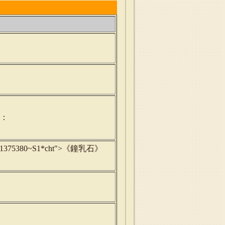
字：
ord=b1375380~S1*cht">《鐘乳石》