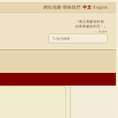
網站地圖
·
聯絡我們
中文
·
English
「敢文是藝術的根，
詩則是藝術的花。」
— 余光中
🔍