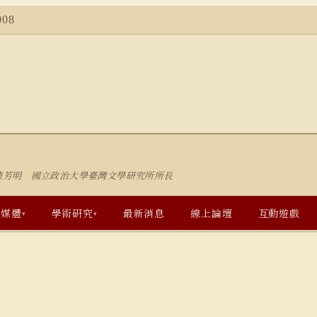
08
陳芳明 國立政治大學臺灣文學研究所所長
多媒體
學術研究
最新消息
線上論壇
互動遊戲
▾
▾