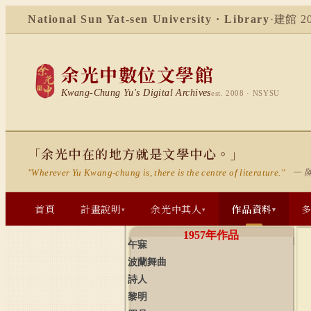
National Sun Yat-sen University · Library
·
建館 20
余光中數位文學館
Kwang-Chung Yu's Digital Archives
est. 2008 · NSYSU
「余光中在的地方就是文學中心。」
— 
"Wherever Yu Kwang-chung is, there is the centre of literature."
首頁
計畫說明
余光中其人
作品資料
▾
▾
▾
1957
年作品
午寐
波蘭舞曲
詩人
黎明