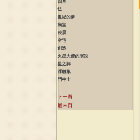
四月
怯
世紀的夢
病室
凌晨
空宅
創造
火星大使的演說
星之葬
浮雕集
鬥牛士
下一頁
最末頁