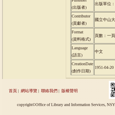
Publisher
出版單位
(
出版者
)
Contributor
國立中山
(
貢獻者
)
Format
頁數：一
(
資料格式
)
Language
中文
(
語言
)
CreationDate
1951-04-20
(
創作日期
)
首頁
|
網站導覽
|
聯絡我們
|
版權聲明
copyright©Office of Library and Information S