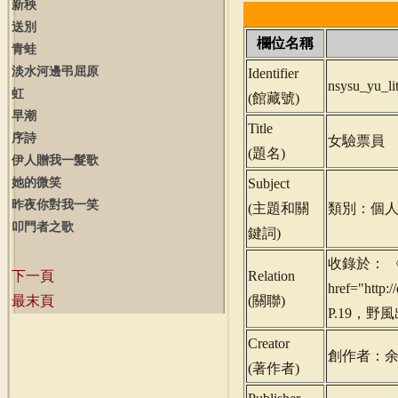
新秧
送別
欄位名稱
青蛙
淡水河邊弔屈原
Identifier
nsysu_yu_l
虹
(
館藏號
)
早潮
Title
序詩
女驗票員
(
題名
)
伊人贈我一髮歌
她的微笑
Subject
昨夜你對我一笑
(
主題和關
類別：個人
叩門者之歌
鍵詞
)
收錄於： 
下一頁
Relation
href="http
最末頁
(
關聯
)
P.19，野
Creator
創作者：
(
著作者
)