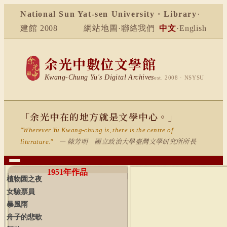
National Sun Yat-sen University · Library
·
建館 2008
網站地圖
·
聯絡我們
中文
·
English
余光中數位文學館
Kwang-Chung Yu's Digital Archives
est. 2008 · NSYSU
「余光中在的地方就是文學中心。」
"Wherever Yu Kwang-chung is, there is the centre of
— 陳芳明 國立政治大學臺灣文學研究所所長
literature."
1951
年作品
植物園之夜
女驗票員
暴風雨
舟子的悲歌