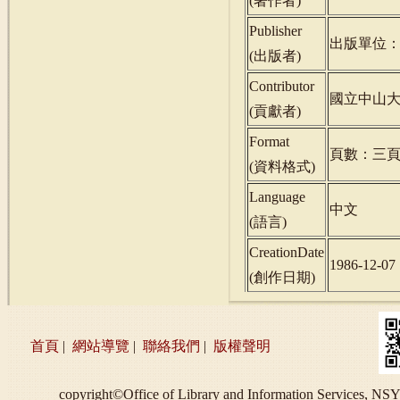
(
著作者
)
Publisher
出版單位
(
出版者
)
Contributor
國立中山
(
貢獻者
)
Format
頁數：三
(
資料格式
)
Language
中文
(
語言
)
CreationDate
1986-12-07
(
創作日期
)
首頁
|
網站導覽
|
聯絡我們
|
版權聲明
copyright©Office of Library and Information S