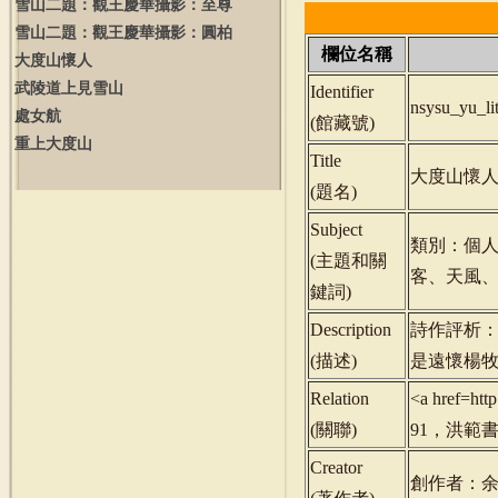
雪山二題：觀王慶華攝影：至尊
雪山二題：觀王慶華攝影：圓柏
欄位名稱
大度山懷人
武陵道上見雪山
Identifier
nsysu_yu_l
處女航
(
館藏號
)
重上大度山
Title
大度山懷
(
題名
)
Subject
類別：個
(
主題和關
客、天風
鍵詞
)
Description
詩作評析
(
描述
)
是遠懷楊
Relation
<a href=ht
(
關聯
)
91，洪範書店
Creator
創作者：