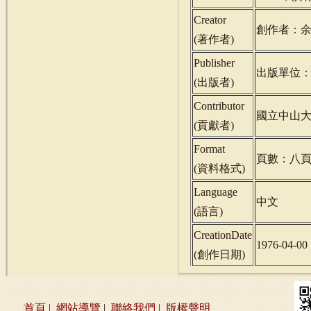
Creator
創作者：
(
著作者
)
Publisher
出版單位
(
出版者
)
Contributor
國立中山
(
貢獻者
)
Format
頁數：八
(
資料格式
)
Language
中文
(
語言
)
CreationDate
1976-04-00
(
創作日期
)
首頁
|
網站導覽
|
聯絡我們
|
版權聲明