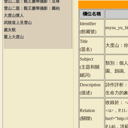
雪山二題：觀王慶華攝影：至尊
雪山二題：觀王慶華攝影：圓柏
欄位名稱
大度山懷人
武陵道上見雪山
Identifier
nsysu_yu_l
處女航
(
館藏號
)
重上大度山
Title
大度山：
(
題名
)
Subject
類別：個人
(
主題和關
園、鷓鴣
鍵詞
)
Description
詩作評析
(
描述
)
生命力的
收錄於： <a h
Relation
</a>，P.1
(
關聯
)
href="http
P.146，洪