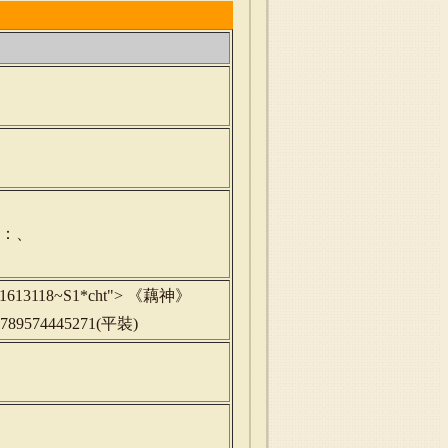
字：、
rd=b1613118~S1*cht"> 《藕神》
89574445271(平裝)