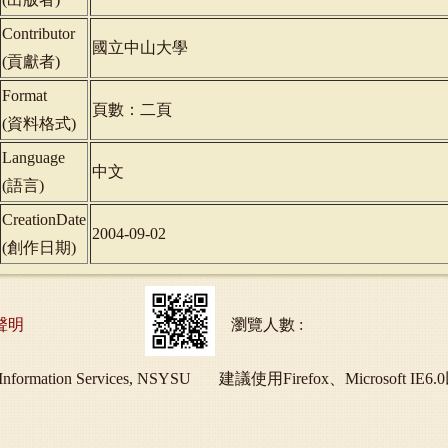
Contributor
國立中山大學
(
貢獻者
)
Format
頁數：二頁
(
資料格式
)
Language
中文
(
語言
)
CreationDate
2004-09-02
(
創作日期
)
聲明
瀏覽人數 :
ry and Information Services, NSYSU 建議使用Firefox、Micros