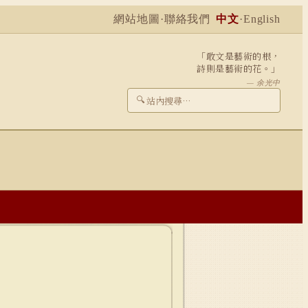
網站地圖
·
聯絡我們
中文
·
English
「敢文是藝術的根，
詩則是藝術的花。」
— 余光中
🔍