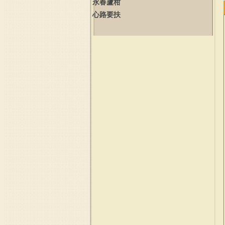
永春蘆柑
心路要扶