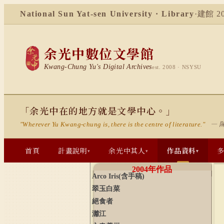
National Sun Yat-sen University · Library
·
建館 20
余光中數位文學館
Kwang-Chung Yu's Digital Archives
est. 2008 · NSYSU
「余光中在的地方就是文學中心。」
— 
"Wherever Yu Kwang-chung is, there is the centre of literature."
首頁
計畫說明
余光中其人
作品資料
▾
▾
▾
2004
年作品
Arco
Iris(
含手稿
)
翠玉白菜
絕食者
灕江