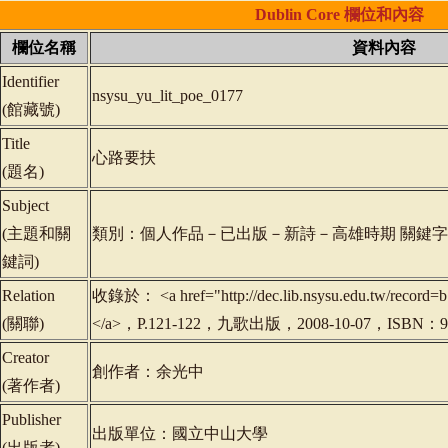
Dublin
Core
欄位和內容
欄位名稱
資料內容
Identifier
nsysu_yu_lit_poe_0177
(
館藏號
)
Title
心路要扶
(
題名
)
Subject
(
主題和關
類別：個人作品－已出版－新詩－高雄時期 關鍵
鍵詞
)
Relation
收錄於： <a href="http://dec.lib.nsysu.edu.tw/reco
(
關聯
)
</a>，P.121-122，九歌出版，2008-10-07，ISBN：97
Creator
創作者：余光中
(
著作者
)
Publisher
出版單位：國立中山大學
(
出版者
)