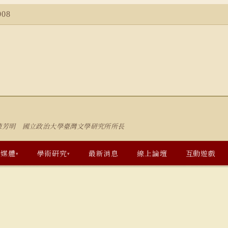
08
陳芳明 國立政治大學臺灣文學研究所所長
多媒體
學術研究
最新消息
線上論壇
互動遊戲
▾
▾