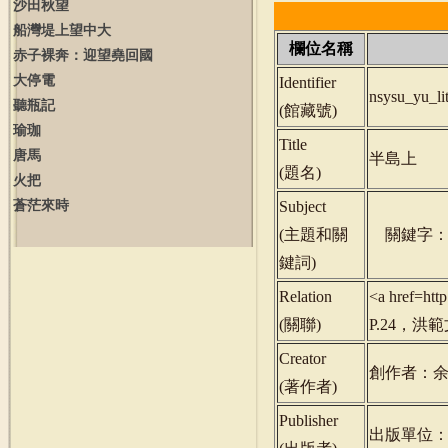
沙田秋望
船灣堤上望中大
欄位名稱
赤子裸奔：迎望堯回國
大停電
Identifier
nsysu_yu_l
聽瓶記
(
館藏號
)
瑜珈
Title
唐馬
半島上
(
題名
)
火把
蒼茫來時
Subject
(
主題和關
關鍵字：
鍵詞
)
Relation
<a href=ht
(
關聯
)
P.24，洪範
Creator
創作者：
(
著作者
)
Publisher
出版單位