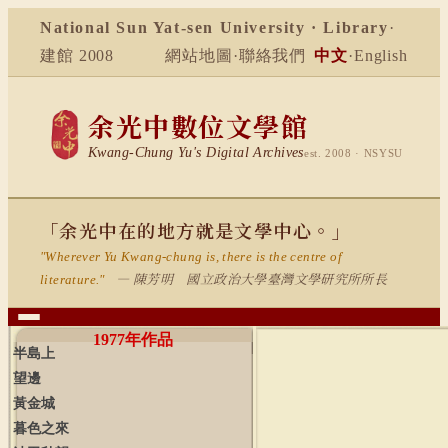
National Sun Yat-sen University · Library
·
建館 2008
網站地圖
·
聯絡我們
中文
·
English
余光中數位文學館
Kwang-Chung Yu's Digital Archives
est. 2008 · NSYSU
「余光中在的地方就是文學中心。」
"Wherever Yu Kwang-chung is, there is the centre of
— 陳芳明 國立政治大學臺灣文學研究所所長
literature."
1977
年作品
半島上
望邊
黃金城
暮色之來