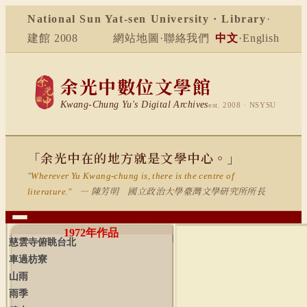
National Sun Yat-sen University · Library
·
建館 2008
網站地圖
·
聯絡我們
中文
·
English
余光中數位文學館
Kwang-Chung Yu's Digital Archives
est. 2008 · NSYSU
「余光中在的地方就是文學中心。」
"Wherever Yu Kwang-chung is, there is the centre of
— 陳芳明 國立政治大學臺灣文學研究所所長
literature."
1972
年作品
慈雲寺俯眺台北
車過枋寮
山雨
雨季