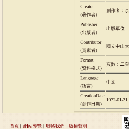
Creator
創作者：
(
著作者
)
Publisher
出版單位
(
出版者
)
Contributor
國立中山
(
貢獻者
)
Format
頁數：二
(
資料格式
)
Language
中文
(
語言
)
CreationDate
1972-01-21
(
創作日期
)
首頁
|
網站導覽
|
聯絡我們
|
版權聲明