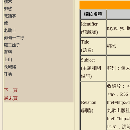
積木
鄉愁
欄位名稱
電話亭
鏡
Identifier
nsysu_yu_l
老戰士
(
館藏號
)
俳句十二行
Title
羅二娃子
鄉愁
(
題名
)
盲丐
上山
Subject
長城謠
(
主題和關
類別：個
呼喚
鍵詞
)
收錄於： <a h
下一頁
</a>，P.
最末頁
Relation
href=http:
(
關聯
)
九歌出版社，20
href="http
P.251，洪