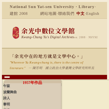
National Sun Yat-sen University · Library
·
建館 2008
網站地圖
·
聯絡我們
中文
·
English
余光中數位文學館
Kwang-Chung Yu's Digital Archives
est. 2008 · NSYSU
「余光中在的地方就是文學中心。」
"Wherever Yu Kwang-chung is, there is the centre of
— 陳芳明 國立政治大學臺灣文學研究所所長
literature."
1957
年作品
午寐
波蘭舞曲
詩人
黎明