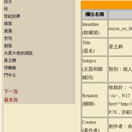
四月
怯
欄位名稱
世紀的夢
病室
Identifier
nsysu_yu_l
凌晨
(
館藏號
)
空宅
Title
創造
星之葬
(
題名
)
火星大使的演說
星之葬
Subject
浮雕集
(
主題和關
類別：個人
鬥牛士
鍵詞
)
收錄於： <a hr
下一頁
Relation
</a>，P.
最末頁
(
關聯
)
href="http
P.78，洪範
Creator
創作者：
(
著作者
)