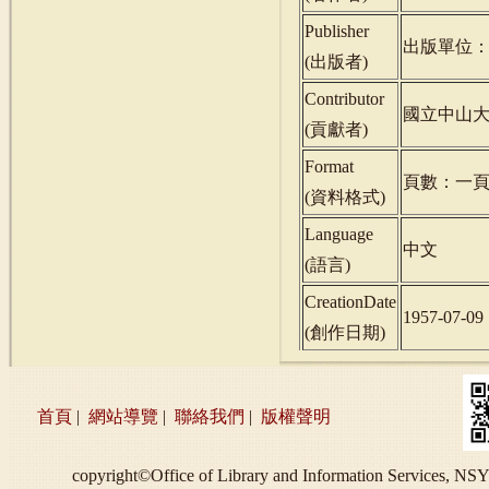
Publisher
出版單位
(
出版者
)
Contributor
國立中山
(
貢獻者
)
Format
頁數：一
(
資料格式
)
Language
中文
(
語言
)
CreationDate
1957-07-09
(
創作日期
)
首頁
|
網站導覽
|
聯絡我們
|
版權聲明
copyright©Office of Library and Information S