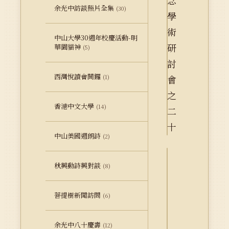
余光中訪談照片全集
(30)
中山大學30週年校慶活動-明
華園貓神
(5)
西灣悅讀會開鑼
(1)
香港中文大學
(14)
中山美國週朗詩
(2)
秋興動詩興對談
(8)
詮
釋
資
菩提樹新聞訪問
(6)
料
Dublin
余光中八十慶壽
(12)
Core