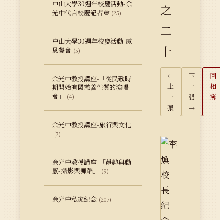
中山大學30週年校慶活動-余
之
光中代言校慶記者會
(25)
二
中山大學30週年校慶活動-感
十
恩餐會
(5)
←
下
回
余光中教授講座-「從民歌時
上
一
相
期開始有關慈善性質的演唱
會」
(4)
一
張
簿
張
→
余光中教授講座-旅行與文化
(7)
余光中教授講座-「靜趣與動
感-攝影與舞蹈」
(9)
余光中私家紀念
(207)