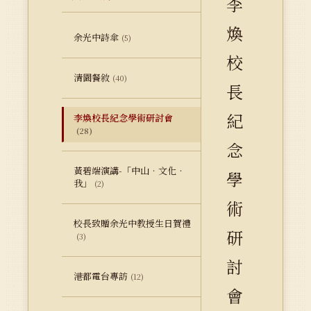
李
煥
余光中詩傘
(5)
校
清園餐敘
(40)
長
紀
李煥校長紀念學術研討會
(28)
念
黃碧端演講-「中山‧文化‧
學
我」
(2)
術
校長致贈余光中教授生日賀禮
研
(3)
討
港都電台專訪
(12)
會