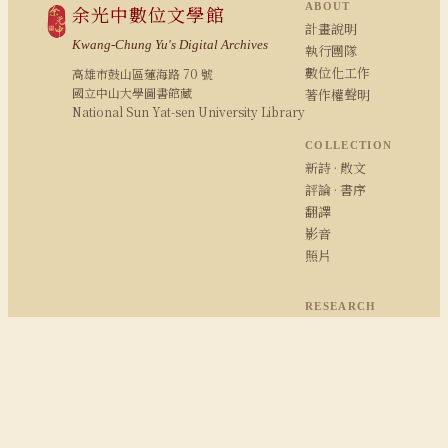
ABOUT
余光中數位文學館
計畫說明
Kwang-Chung Yu's Digital Archives
執行團隊
數位化工作
高雄市鼓山區蓮海路 70 號
國立中山大學圖書館藏
著作權聲明
National Sun Yat-sen University Library
COLLECTION
新詩 · 散文
評論 · 書序
翻譯
影音
照片
RESEARCH
研究報告
期刊論文
余學研究
余光中粉絲專頁