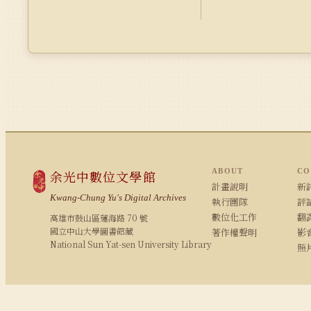
ABOUT
CO
余光中數位文學館
計畫說明
新詩
Kwang-Chung Yu's Digital Archives
執行團隊
評論
數位化工作
翻
高雄市鼓山區蓮海路 70 號
國立中山大學圖書館藏
著作權聲明
影
National Sun Yat-sen University Library
照
© 2008–2026 NSYSU Library · All rights reserved
建議使用 Chrome / Firefox 