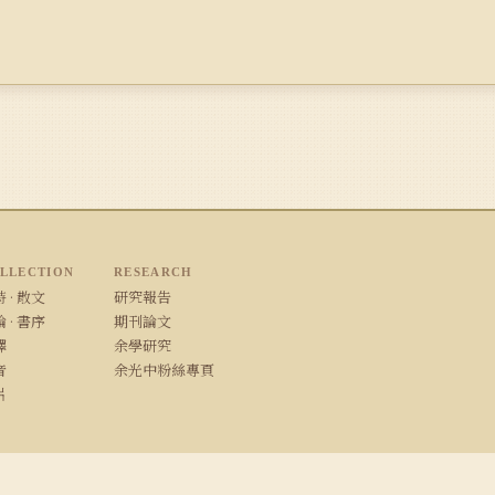
LLECTION
RESEARCH
 · 散文
研究報告
 · 書序
期刊論文
譯
余學研究
音
余光中粉絲專頁
片
/ Safari · 1280×800 以上解析度