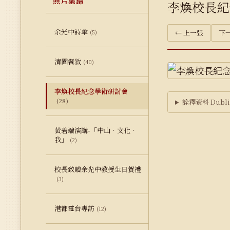
照片集錦
李煥校長紀
余光中詩傘
(5)
← 上一張
下一
清園餐敘
(40)
李煥校長紀念學術研討會
(28)
詮釋資料 Dublin
黃碧端演講-「中山‧文化‧
我」
(2)
校長致贈余光中教授生日賀禮
(3)
港都電台專訪
(12)