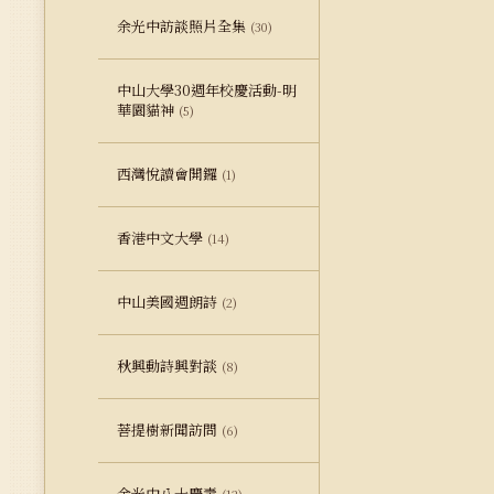
余光中訪談照片全集
(30)
中山大學30週年校慶活動-明
華園貓神
(5)
西灣悅讀會開鑼
(1)
香港中文大學
(14)
中山美國週朗詩
(2)
秋興動詩興對談
(8)
菩提樹新聞訪問
(6)
余光中八十慶壽