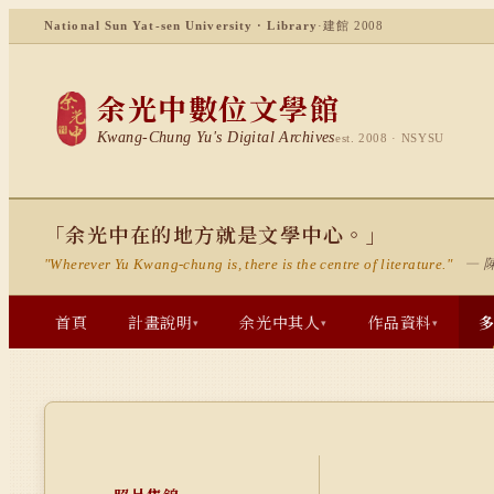
National Sun Yat-sen University · Library
·
建館 2008
余光中數位文學館
Kwang-Chung Yu's Digital Archives
est. 2008 · NSYSU
「余光中在的地方就是文學中心。」
— 
"Wherever Yu Kwang-chung is, there is the centre of literature."
首頁
計畫說明
余光中其人
作品資料
▾
▾
▾