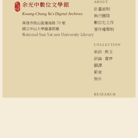
ABOUT
余光中數位文學館
計畫說明
Kwang-Chung Yu's Digital Archives
執行團隊
數位化工作
高雄市鼓山區蓮海路 70 號
國立中山大學圖書館藏
著作權聲明
National Sun Yat-sen University Library
COLLECTION
新詩 · 散文
評論 · 書序
翻譯
影音
照片
RESEARCH
研究報告
期刊論文
余學研究
余光中粉絲專頁