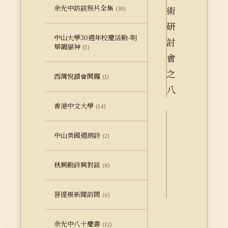
余光中訪談照片全集
(30)
中山大學30週年校慶活動-明
華園貓神
(5)
西灣悅讀會開鑼
(1)
香港中文大學
(14)
詮
中山美國週朗詩
(2)
釋
資
秋興動詩興對談
料
(8)
Dublin
Core
菩提樹新聞訪問
(6)
余光中八十慶壽
(12)