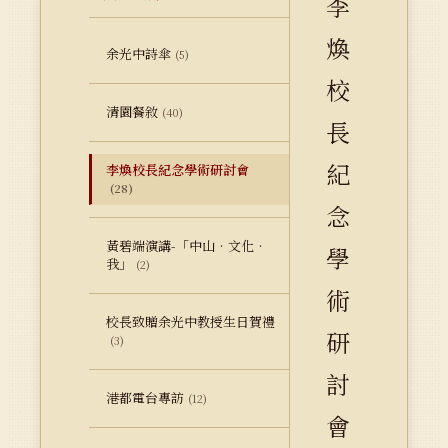
李
煥
余光中詩傘
(5)
校
清園餐敘
(40)
長
紀
李煥校長紀念學術研討會
(28)
念
黃碧端演講-「中山‧文化‧
學
我」
(2)
術
校長致贈余光中教授生日賀禮
研
(3)
討
港都電台專訪
(12)
會