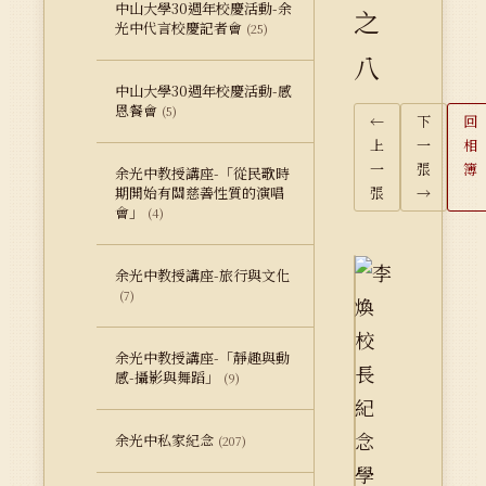
中山大學30週年校慶活動-余
之
光中代言校慶記者會
(25)
八
中山大學30週年校慶活動-感
恩餐會
(5)
←
下
回
上
一
相
一
張
簿
余光中教授講座-「從民歌時
期開始有關慈善性質的演唱
張
→
會」
(4)
余光中教授講座-旅行與文化
(7)
余光中教授講座-「靜趣與動
感-攝影與舞蹈」
(9)
余光中私家紀念
(207)