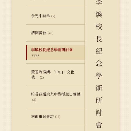
李
煥
余光中詩傘
(5)
校
清園餐敘
(40)
長
紀
李煥校長紀念學術研討會
(28)
念
黃碧端演講-「中山‧文化‧
學
我」
(2)
術
校長致贈余光中教授生日賀禮
研
(3)
討
港都電台專訪
(12)
會