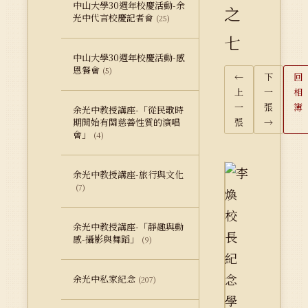
中山大學30週年校慶活動-余
之
光中代言校慶記者會
(25)
七
中山大學30週年校慶活動-感
恩餐會
(5)
←
下
回
上
一
相
一
張
簿
余光中教授講座-「從民歌時
期開始有關慈善性質的演唱
張
→
會」
(4)
余光中教授講座-旅行與文化
(7)
余光中教授講座-「靜趣與動
感-攝影與舞蹈」
(9)
余光中私家紀念
(207)