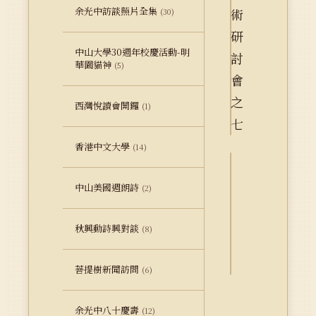
余光中訪談照片全集
(30)
中山大學30週年校慶活動-明
華園貓神
(5)
西灣悅讀會開鑼
(1)
香港中文大學
(14)
詮
中山美國週朗詩
(2)
釋
資
秋興動詩興對談
料
(8)
Dublin
Core
菩提樹新聞訪問
(6)
余光中八十慶壽
(12)