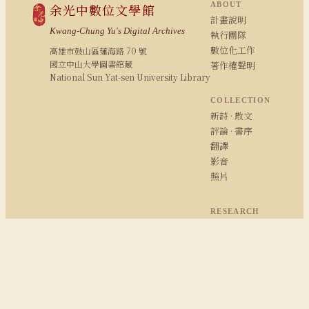
ABOUT
余光中數位文學館
計畫說明
Kwang-Chung Yu's Digital Archives
執行團隊
數位化工作
高雄市鼓山區蓮海路 70 號
國立中山大學圖書館藏
著作權聲明
National Sun Yat-sen University Library
COLLECTION
新詩 · 散文
評論 · 書序
翻譯
影音
照片
RESEARCH
研究報告
期刊論文
余學研究
余光中粉絲專頁