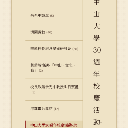
中
山
余光中詩傘
(5)
大
清園餐敘
(40)
學
30
李煥校長紀念學術研討會
(28)
週
黃碧端演講-「中山‧文化‧
我」
(2)
年
校
校長致贈余光中教授生日賀禮
(3)
慶
活
港都電台專訪
(12)
動-
中山大學30週年校慶活動-余