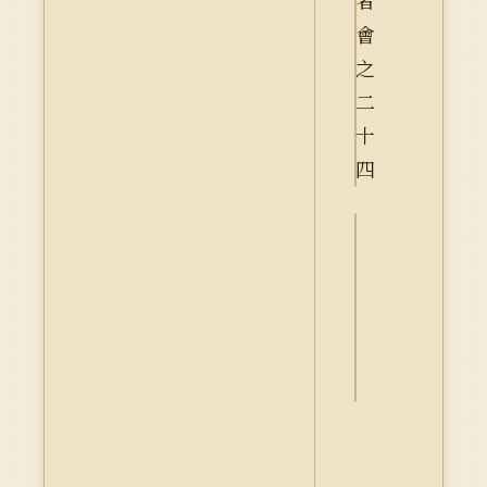
詮
釋
資
料
Dublin
Core