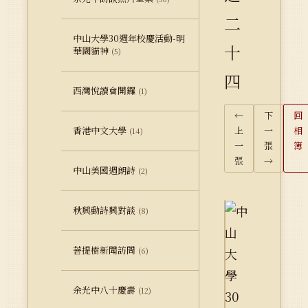
二
中山大學30週年校慶活動-明
十
華園貓神
(5)
四
西灣悅讀會開鑼
(1)
←
下
回
香港中文大學
上
一
相
(14)
一
張
簿
張
→
中山美國週朗詩
(2)
秋興動詩興對談
(8)
菩提樹新聞訪問
(6)
余光中八十慶壽
(12)