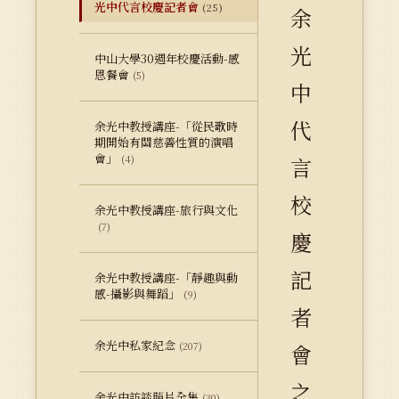
光中代言校慶記者會
(25)
余
光
中山大學30週年校慶活動-感
恩餐會
(5)
中
代
余光中教授講座-「從民歌時
期開始有關慈善性質的演唱
會」
(4)
言
校
余光中教授講座-旅行與文化
(7)
慶
記
余光中教授講座-「靜趣與動
感-攝影與舞蹈」
(9)
者
余光中私家紀念
(207)
會
之
余光中訪談照片全集
(30)