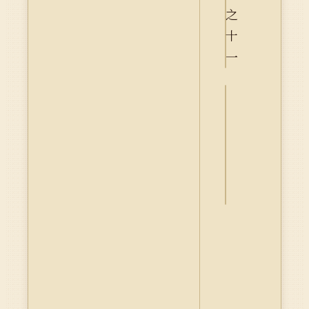
詮
釋
資
料
Dublin
Core