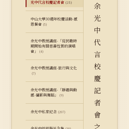
光中代言校慶記者會
(25)
余
光
中山大學30週年校慶活動-感
恩餐會
(5)
中
代
余光中教授講座-「從民歌時
期開始有關慈善性質的演唱
會」
(4)
言
校
余光中教授講座-旅行與文化
(7)
慶
記
余光中教授講座-「靜趣與動
感-攝影與舞蹈」
(9)
者
余光中私家紀念
(207)
會
之
余光中訪談照片全集
(30)