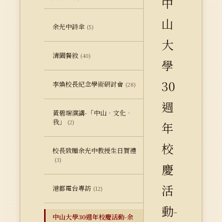
中
山
余光中詩傘
(5)
大
清園餐敘
(40)
學
30
李煥校長紀念學術研討會
(28)
週
黃碧端演講-「中山‧文化‧
我」
(2)
年
校
校長致贈余光中教授生日賀禮
(3)
慶
活
港都電台專訪
(12)
動-
中山大學30週年校慶活動-余