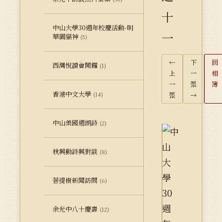
十
中山大學30週年校慶活動-明
一
華園貓神
(5)
←
下
回
西灣悅讀會開鑼
(1)
上
一
相
一
張
簿
香港中文大學
(14)
張
→
中山美國週朗詩
(2)
秋興動詩興對談
(8)
菩提樹新聞訪問
(6)
余光中八十慶壽
(12)