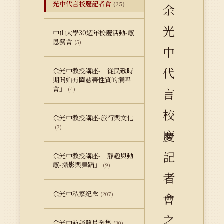
光中代言校慶記者會
(25)
余
光
中山大學30週年校慶活動-感
恩餐會
(5)
中
代
余光中教授講座-「從民歌時
期開始有關慈善性質的演唱
會」
(4)
言
校
余光中教授講座-旅行與文化
(7)
慶
記
余光中教授講座-「靜趣與動
感-攝影與舞蹈」
(9)
者
余光中私家紀念
(207)
會
之
余光中訪談照片全集
(30)