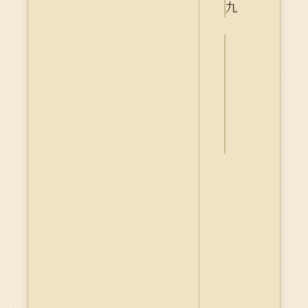
詮
釋
資
料
Dublin
Core