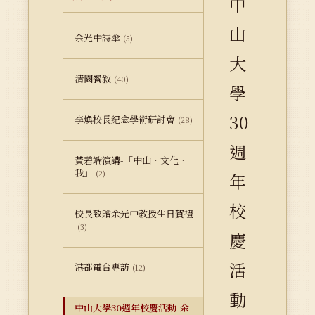
中
山
余光中詩傘
(5)
大
清園餐敘
(40)
學
30
李煥校長紀念學術研討會
(28)
週
黃碧端演講-「中山‧文化‧
我」
(2)
年
校
校長致贈余光中教授生日賀禮
(3)
慶
活
港都電台專訪
(12)
動-
中山大學30週年校慶活動-余