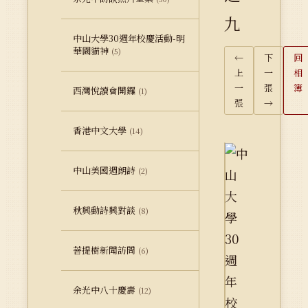
九
中山大學30週年校慶活動-明
華園貓神
(5)
←
下
回
上
一
相
一
張
簿
西灣悅讀會開鑼
(1)
張
→
香港中文大學
(14)
中山美國週朗詩
(2)
秋興動詩興對談
(8)
菩提樹新聞訪問
(6)
余光中八十慶壽
(12)