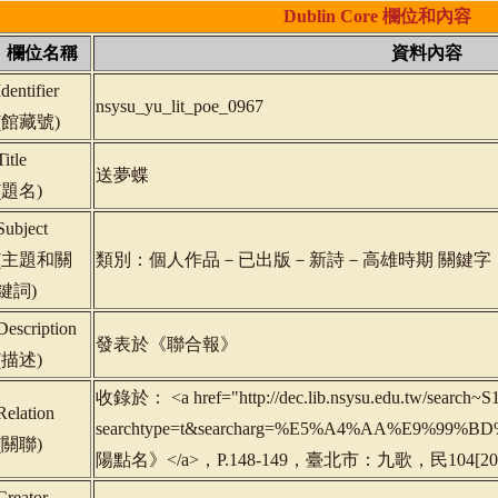
Dublin
Core
欄位和內容
欄位名稱
資料內容
Identifier
nsysu_yu_lit_poe_0967
(
館藏號
)
Title
送夢蝶
(
題名
)
Subject
(
主題和關
類別：個人作品－已出版－新詩－高雄時期 關鍵字
鍵詞
)
Description
發表於《聯合報》
(
描述
)
收錄於： <a href="http://dec.lib.nsysu.edu.tw/search~S1
Relation
searchtype=t&searcharg=%E5%A4%AA%E9%99
(
關聯
)
陽點名》</a>，P.148-149，臺北市：九歌，民104[2015
Creator