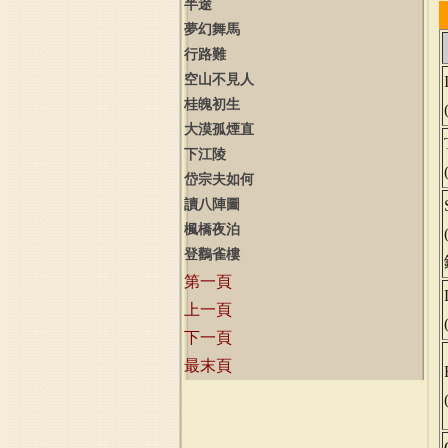
半途
夢幻舞馬
行路難
空山不見人
桂魄初生
大漠孤煙直
下江陵
岱宗夫如何
讀八陣圖
楓橋夜泊
登鸛雀樓
第一頁
上一頁
下一頁
最末頁