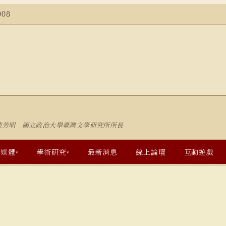
08
陳芳明 國立政治大學臺灣文學研究所所長
多媒體
學術研究
最新消息
線上論壇
互動遊戲
▾
▾