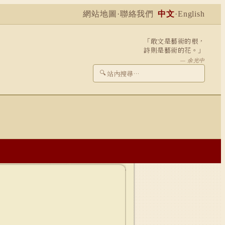
網站地圖
·
聯絡我們
中文
·
English
「敢文是藝術的根，
詩則是藝術的花。」
— 余光中
🔍