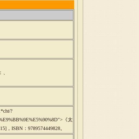
：、
*cht/?
%BD%E9%BB%9E%E5%90%8D">《太
]，ISBN：9789574449828。