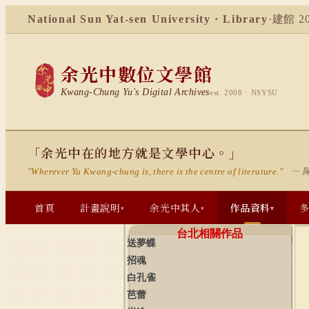
National Sun Yat-sen University · Library
·
建館 20
余光中數位文學館
Kwang-Chung Yu's Digital Archives
est. 2008 · NSYSU
「余光中在的地方就是文學中心。」
— 
"Wherever Yu Kwang-chung is, there is the centre of literature."
首頁
計畫說明
余光中其人
作品資料
▾
▾
▾
台北相關作品
送夢蝶
招魂
白孔雀
芭蕾