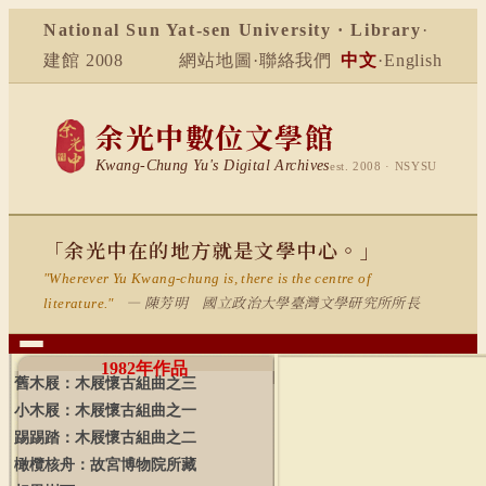
National Sun Yat-sen University · Library
·
建館 2008
網站地圖
·
聯絡我們
中文
·
English
余光中數位文學館
Kwang-Chung Yu's Digital Archives
est. 2008 · NSYSU
「余光中在的地方就是文學中心。」
"Wherever Yu Kwang-chung is, there is the centre of
— 陳芳明 國立政治大學臺灣文學研究所所長
literature."
1982
年作品
舊木屐：木屐懷古組曲之三
小木屐：木屐懷古組曲之一
踢踢踏：木屐懷古組曲之二
橄欖核舟：故宮博物院所藏