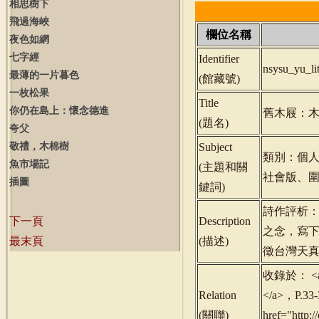
相思樹下
飛過海峽
欄位名稱
夜色如網
七字經
Identifier
nsysu_yu_li
最薄的一片暮色
(
館藏號
)
一枚松果
Title
你仍在島上：懷念德進
舊木屐：
(
題名
)
夸父
敬禮，木棉樹
Subject
類別：個
魚市場記
(
主題和關
社會版、
插圖
鍵詞
)
詩作評析
下一頁
Description
之念，寫
最末頁
(
描述
)
徵台灣天
收錄於： <a h
Relation
</a>，P.3
(
關聯
)
href="http