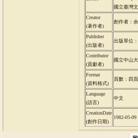
國立臺灣文學館
Creator
創作者：
(
著作者
)
Publisher
出版單位
(
出版者
)
Contributor
國立中山
(
貢獻者
)
Format
頁數：四
(
資料格式
)
Language
中文
(
語言
)
CreationDate
1982-05-09
(
創作日期
)